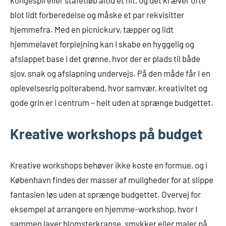
kongespil eller stafetløb altid et hit, og det kræver ofte
blot lidt forberedelse og måske et par rekvisitter
hjemmefra. Med en picnickurv, tæpper og lidt
hjemmelavet forplejning kan I skabe en hyggelig og
afslappet base i det grønne, hvor der er plads til både
sjov, snak og afslapning undervejs. På den måde får I en
oplevelsesrig polterabend, hvor samvær, kreativitet og
gode grin er i centrum – helt uden at sprænge budgettet.
Kreative workshops på budget
Kreative workshops behøver ikke koste en formue, og i
København findes der masser af muligheder for at slippe
fantasien løs uden at sprænge budgettet. Overvej for
eksempel at arrangere en hjemme-workshop, hvor I
sammen laver blomsterkranse, smykker eller maler på