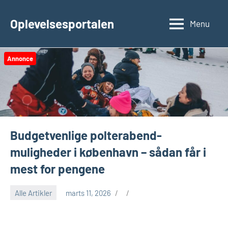
Videre
til
Oplevelsesportalen
Menu
indhold
Annonce
Budgetvenlige polterabend-
muligheder i københavn – sådan får i
mest for pengene
Alle Artikler
marts 11, 2026