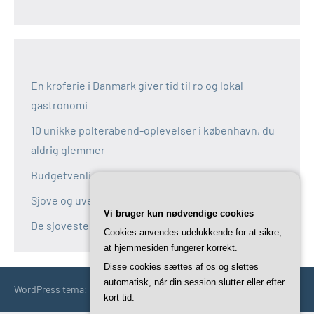
En kroferie i Danmark giver tid til ro og lokal
gastronomi
10 unikke polterabend-oplevelser i københavn, du
aldrig glemmer
Budgetvenlige polterabend-idéer i københavn
Sjove og uventede polterabend-idéer i københavn
Vi bruger kun nødvendige cookies
De sjoveste aktiviteter til polterabend i københavn
Cookies anvendes udelukkende for at sikre,
at hjemmesiden fungerer korrekt.
Disse cookies sættes af os og slettes
automatisk, når din session slutter eller efter
WordPress tema: Occasio by ThemeZee.
kort tid.