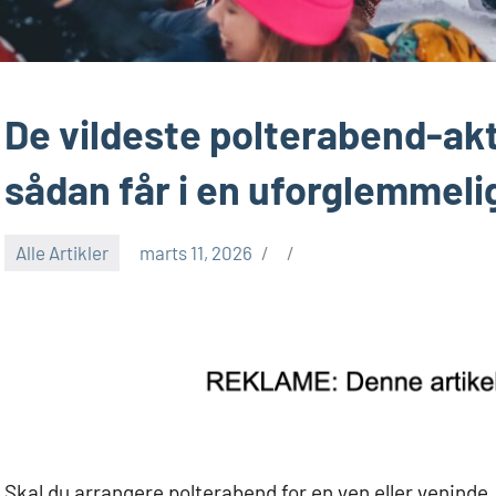
De vildeste polterabend-akt
sådan får i en uforglemmeli
Alle Artikler
marts 11, 2026
Skal du arrangere polterabend for en ven eller venind