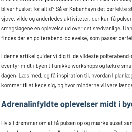
bliver husket for altid? Så er København det perfekte s
sjove, vilde og anderledes aktiviteter, der kan få pulse
smagsløgene en oplevelse ud over det sædvanlige. Uanset
findes der en polterabend-oplevelse, som passer perfekt
I denne artikel guider vi dig til de vildeste polterabend
eventyr midt i byen til unikke workshops og lækre smag
dagen. Læs med, og få inspiration til, hvordan I planl
kommer til at kede sig, og hvor minderne vil vare længe 
Adrenalinfyldte oplevelser midt i b
Hvis I drømmer om at få pulsen op og mærke suset sam