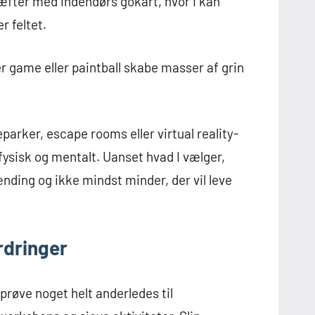
æfter med indendørs gokart, hvor I kan
 feltet.
r game eller paintball skabe masser af grin
eparker, escape rooms eller virtual reality-
e fysisk og mentalt. Uanset hvad I vælger,
nding og ikke mindst minder, der vil leve
rdringer
prøve noget helt anderledes til