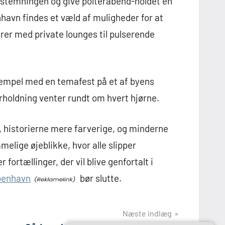
eststemningen og give polterabend-holdet en
enhavn findes et væld af muligheder for at
rer med private lounges til pulserende
ksempel med en temafest på et af byens
holdning venter rundt om hvert hjørne.
e, historierne mere farverige, og minderne
melige øjeblikke, hvor alle slipper
rtællinger, der vil blive genfortalt i
benhavn
bør slutte.
Næste indlæg