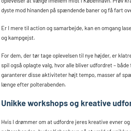
oplevelser at vælge imellem midt i København. Prøv kr
dyste mod hinanden på spændende baner og få fart over
Er I mere til action og samarbejde, kan en omgang lase
og kampgejst.
For dem, der tør tage oplevelsen til nye højder, er klatr
spil også oplagte valg, hvor alle bliver udfordret – båd
garanterer disse aktiviteter højt tempo, masser af spæ
længe efter polterabenden.
Unikke workshops og kreative udfo
Hvis I drømmer om at udfordre jeres kreative evner og 