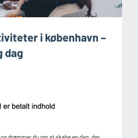
iviteter i københavn –
g dag
e, og drømmer du om at skabe en dag, der