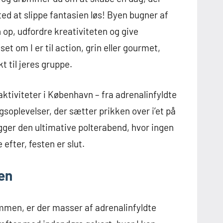
ted at slippe fantasien løs! Byen bugner af
n op, udfordre kreativiteten og give
 om I er til action, grin eller gourmet,
 til jeres gruppe.
-aktiviteter i København – fra adrenalinfyldte
soplevelser, der sætter prikken over i’et på
ægger den ultimative polterabend, hvor ingen
efter, festen er slut.
yen
men, er der masser af adrenalinfyldte