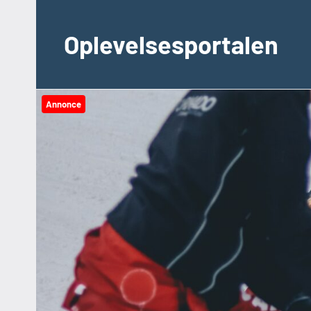
Videre
til
Oplevelsesportalen
indhold
Annonce