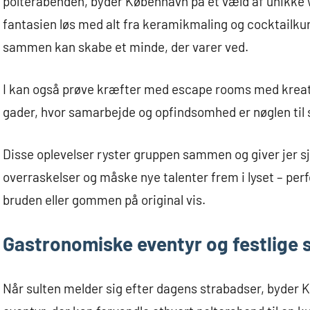
polterabenden, byder København på et væld af unikke w
fantasien løs med alt fra keramikmaling og cocktailkurs
sammen kan skabe et minde, der varer ved.
I kan også prøve kræfter med escape rooms med kreativ
gader, hvor samarbejde og opfindsomhed er nøglen til
Disse oplevelser ryster gruppen sammen og giver jer sj
overraskelser og måske nye talenter frem i lyset – perfe
bruden eller gommen på original vis.
Gastronomiske eventyr og festlige
Når sulten melder sig efter dagens strabadser, byder