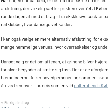
Når dagen går på hæld, er det tid til at skrue op for f
afslutning, der virkelig sætter prikken over i’et. I Køb
runde dagen af med et brag – fra eksklusive cocktailba
natklubber, hvor dansegulvet kalder.
I kan også vælge en mere alternativ afslutning, for e
mange hemmelige venues, hvor overraskelser og under
Uanset valg er det om aftenen, at grinene bliver højer
for alvor begynder at sætte sig fast. Det er de uforglem
hæmningerne, fejrer hovedpersonen og sammen skaber fo
årevis fremover – præcis som en vild
polterabend i Kø
Indlægsnavigation
Forrige indlæg