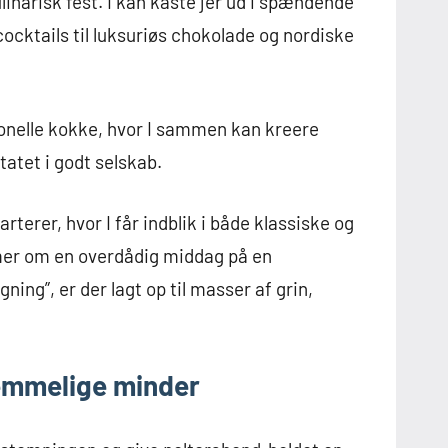
linarisk fest. I kan kaste jer ud i spændende
ocktails til luksuriøs chokolade og nordiske
onelle kokke, hvor I sammen kan kreere
atet i godt selskab.
terer, hvor I får indblik i både klassiske og
er om en overdådig middag på en
ning”, er der lagt op til masser af grin,
lemmelige minder