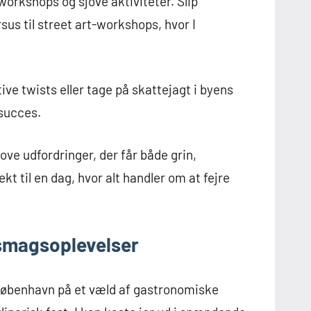
orkshops og sjove aktiviteter. Slip
us til street art-workshops, hvor I
e twists eller tage på skattejagt i byens
 succes.
ove udfordringer, der får både grin,
kt til en dag, hvor alt handler om at fejre
 smagsoplevelser
 København på et væld af gastronomiske