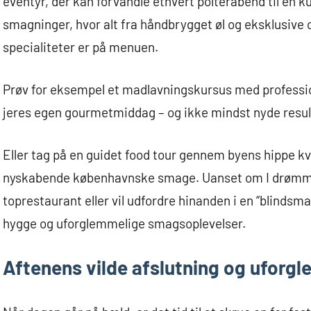
eventyr, der kan forvandle ethvert polterabend til en ku
smagninger, hvor alt fra håndbrygget øl og eksklusive c
specialiteter er på menuen.
Prøv for eksempel et madlavningskursus med professi
jeres egen gourmetmiddag – og ikke mindst nyde result
Eller tag på en guidet food tour gennem byens hippe kvar
nyskabende københavnske smage. Uanset om I drømm
toprestaurant eller vil udfordre hinanden i en “blindsmag
hygge og uforglemmelige smagsoplevelser.
Aftenens vilde afslutning og uforg