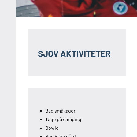
SJOV AKTIVITETER
Bag småkager
Tage på camping
Bowle
Besøg en gård