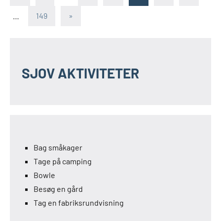
indlæg
Næste
…
149
»
indlæg
SJOV AKTIVITETER
Bag småkager
Tage på camping
Bowle
Besøg en gård
Tag en fabriksrundvisning