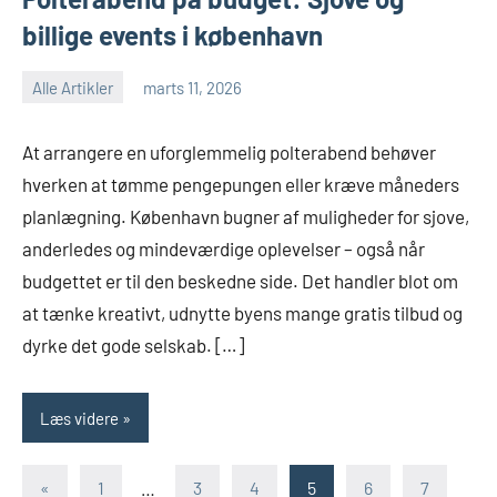
billige events i københavn
Alle Artikler
marts 11, 2026
At arrangere en uforglemmelig polterabend behøver
hverken at tømme pengepungen eller kræve måneders
planlægning. København bugner af muligheder for sjove,
anderledes og mindeværdige oplevelser – også når
budgettet er til den beskedne side. Det handler blot om
at tænke kreativt, udnytte byens mange gratis tilbud og
dyrke det gode selskab. […]
Læs videre
Indlægsinddeling
Forrige
«
1
…
3
4
5
6
7