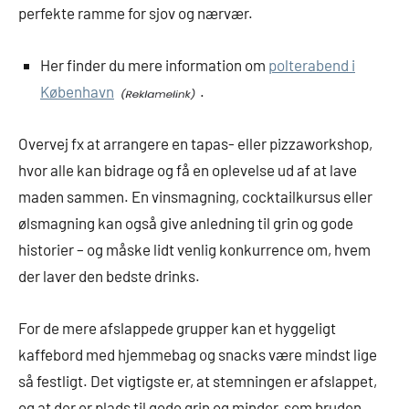
perfekte ramme for sjov og nærvær.
Her finder du mere information om
polterabend i
København
.
Overvej fx at arrangere en tapas- eller pizzaworkshop,
hvor alle kan bidrage og få en oplevelse ud af at lave
maden sammen. En vinsmagning, cocktailkursus eller
ølsmagning kan også give anledning til grin og gode
historier – og måske lidt venlig konkurrence om, hvem
der laver den bedste drinks.
For de mere afslappede grupper kan et hyggeligt
kaffebord med hjemmebag og snacks være mindst lige
så festligt. Det vigtigste er, at stemningen er afslappet,
og at der er plads til gode grin og minder, som bruden