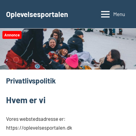
Videre
til
Oplevelsesportalen
Menu
indhold
Annonce
Privatlivspolitik
Hvem er vi
Vores webstedsadresse er:
https://oplevelsesportalen.dk