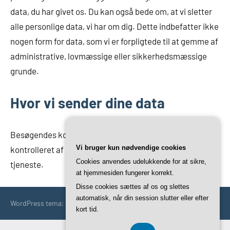
data, du har givet os. Du kan også bede om, at vi sletter
alle personlige data, vi har om dig. Dette indbefatter ikke
nogen form for data, som vi er forpligtede til at gemme af
administrative, lovmæssige eller sikkerhedsmæssige
grunde.
Hvor vi sender dine data
Besøgendes kommentarer kan muligvis blive
Vi bruger kun nødvendige cookies
kontrolleret af en automatisk spam-genkendelse
Cookies anvendes udelukkende for at sikre,
tjeneste.
at hjemmesiden fungerer korrekt.
Disse cookies sættes af os og slettes
automatisk, når din session slutter eller efter
WordPress tema: Occasio by ThemeZee.
kort tid.