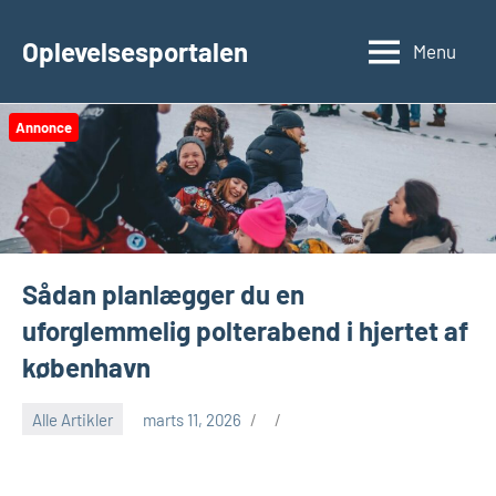
Videre
til
Oplevelsesportalen
Menu
indhold
Annonce
Sådan planlægger du en
uforglemmelig polterabend i hjertet af
københavn
Alle Artikler
marts 11, 2026