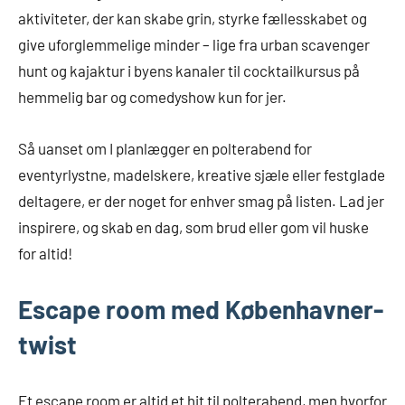
aktiviteter, der kan skabe grin, styrke fællesskabet og
give uforglemmelige minder – lige fra urban scavenger
hunt og kajaktur i byens kanaler til cocktailkursus på
hemmelig bar og comedyshow kun for jer.
Så uanset om I planlægger en polterabend for
eventyrlystne, madelskere, kreative sjæle eller festglade
deltagere, er der noget for enhver smag på listen. Lad jer
inspirere, og skab en dag, som brud eller gom vil huske
for altid!
Escape room med Københavner-
twist
Et escape room er altid et hit til polterabend, men hvorfor