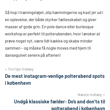
Så hop i træningstøjet, slip hæmningerne og kast jer ud i
en oplevelse, der både styrker fællesskabet og giver
masser af gode grin. En pole dance eller burlesque
workshop er perfekt til polterabenden, hvor I ønsker at
prøve noget nyt, være lidt kække og skabe minder
sammen – og måske få nogle moves med hjem til
dansegulvet senere på aftenen!
Indlægsnavigation
Forrige indlæg
De mest instagram-venlige polterabend spots
i københavn
Næste indlæg
Undgå klassiske fælder: Do’s and don’ts til
polterabend i københavn