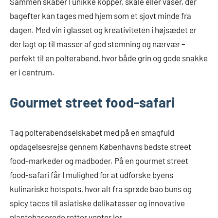
Sammen skaber I unikke kopper, skåle eller vaser, der
bagefter kan tages med hjem som et sjovt minde fra
dagen. Med vin i glasset og kreativiteten i højsædet er
der lagt op til masser af god stemning og nærvær –
perfekt til en polterabend, hvor både grin og gode snakke
er i centrum.
Gourmet street food-safari
Tag polterabendselskabet med på en smagfuld
opdagelsesrejse gennem Københavns bedste street
food-markeder og madboder. På en gourmet street
food-safari får I mulighed for at udforske byens
kulinariske hotspots, hvor alt fra sprøde bao buns og
spicy tacos til asiatiske delikatesser og innovative
plantebaserede retter venter jer.