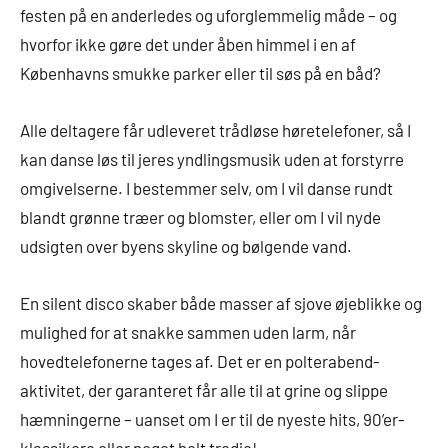
festen på en anderledes og uforglemmelig måde – og
hvorfor ikke gøre det under åben himmel i en af
Københavns smukke parker eller til søs på en båd?
Alle deltagere får udleveret trådløse høretelefoner, så I
kan danse løs til jeres yndlingsmusik uden at forstyrre
omgivelserne. I bestemmer selv, om I vil danse rundt
blandt grønne træer og blomster, eller om I vil nyde
udsigten over byens skyline og bølgende vand.
En silent disco skaber både masser af sjove øjeblikke og
mulighed for at snakke sammen uden larm, når
hovedtelefonerne tages af. Det er en polterabend-
aktivitet, der garanteret får alle til at grine og slippe
hæmningerne – uanset om I er til de nyeste hits, 90’er-