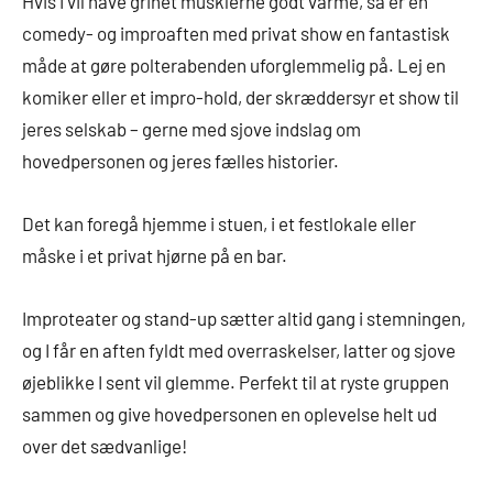
Hvis I vil have grinet musklerne godt varme, så er en
comedy- og improaften med privat show en fantastisk
måde at gøre polterabenden uforglemmelig på. Lej en
komiker eller et impro-hold, der skræddersyr et show til
jeres selskab – gerne med sjove indslag om
hovedpersonen og jeres fælles historier.
Det kan foregå hjemme i stuen, i et festlokale eller
måske i et privat hjørne på en bar.
Improteater og stand-up sætter altid gang i stemningen,
og I får en aften fyldt med overraskelser, latter og sjove
øjeblikke I sent vil glemme. Perfekt til at ryste gruppen
sammen og give hovedpersonen en oplevelse helt ud
over det sædvanlige!