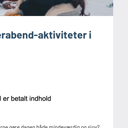
erabend-aktiviteter i
gerne gøre dagen både mindeværdig og sjov?