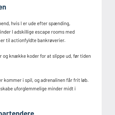
en
bend, hvis I er ude efter spænding,
finder I adskillige escape rooms med
er til actionfyldte bankrøverier.
r og knække koder for at slippe ud, før tiden
r kommer i spil, og adrenalinen får frit løb.
g skabe uforglemmelige minder midt i
 bartendere