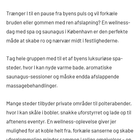
Trænger I til en pause fra byens puls og vil forkæle
bruden eller gommen med ren afslapning? En wellness-
dag med spa og saunagus i København er den perfekte
måde at skabe ro og nærvær midt i festlighederne.
Tag hele gruppen med til et af byens luksuriøse spa-
steder, hvor I kan nyde varme bade, aromatiske
saunagus-sessioner og måske endda afslappende
massagebehandlinger.
Mange steder tilbyder private områder til polterabender,
hvor I kan skåle i bobler, snakke uforstyrret og lade op til
aftenens eventyr. En wellness-oplevelse giver jer
mulighed for at koble helt fra, forkæle sanserne og skabe
uforglemmelige minder sammen i rolige omgivelser – en