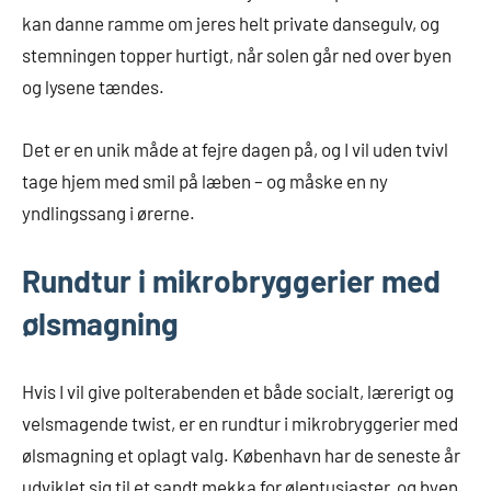
kan danne ramme om jeres helt private dansegulv, og
stemningen topper hurtigt, når solen går ned over byen
og lysene tændes.
Det er en unik måde at fejre dagen på, og I vil uden tvivl
tage hjem med smil på læben – og måske en ny
yndlingssang i ørerne.
Rundtur i mikrobryggerier med
ølsmagning
Hvis I vil give polterabenden et både socialt, lærerigt og
velsmagende twist, er en rundtur i mikrobryggerier med
ølsmagning et oplagt valg. København har de seneste år
udviklet sig til et sandt mekka for ølentusiaster, og byen