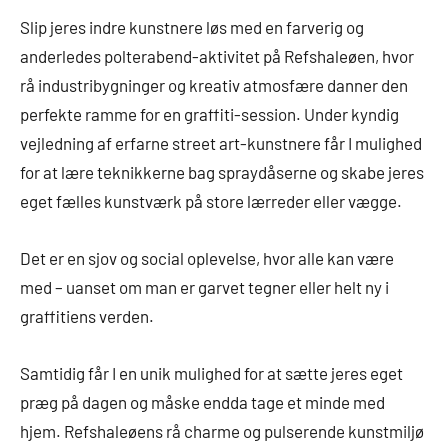
Slip jeres indre kunstnere løs med en farverig og
anderledes polterabend-aktivitet på Refshaleøen, hvor
rå industribygninger og kreativ atmosfære danner den
perfekte ramme for en graffiti-session. Under kyndig
vejledning af erfarne street art-kunstnere får I mulighed
for at lære teknikkerne bag spraydåserne og skabe jeres
eget fælles kunstværk på store lærreder eller vægge.
Det er en sjov og social oplevelse, hvor alle kan være
med – uanset om man er garvet tegner eller helt ny i
graffitiens verden.
Samtidig får I en unik mulighed for at sætte jeres eget
præg på dagen og måske endda tage et minde med
hjem. Refshaleøens rå charme og pulserende kunstmiljø