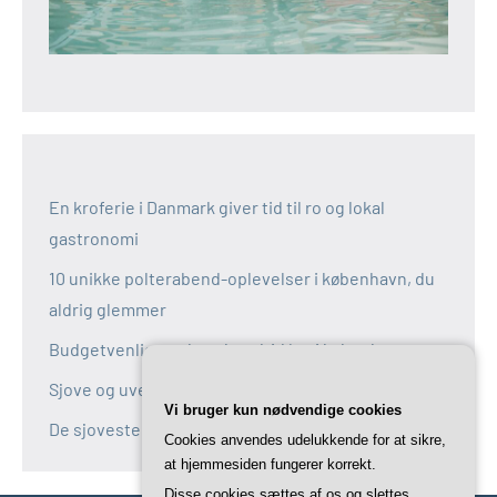
En kroferie i Danmark giver tid til ro og lokal
gastronomi
10 unikke polterabend-oplevelser i københavn, du
aldrig glemmer
Budgetvenlige polterabend-idéer i københavn
Sjove og uventede polterabend-idéer i københavn
Vi bruger kun nødvendige cookies
De sjoveste aktiviteter til polterabend i københavn
Cookies anvendes udelukkende for at sikre,
at hjemmesiden fungerer korrekt.
Disse cookies sættes af os og slettes