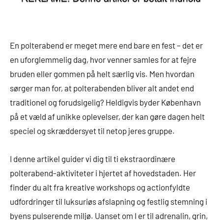
En polterabend er meget mere end bare en fest – det er
en uforglemmelig dag, hvor venner samles for at fejre
bruden eller gommen på helt særlig vis. Men hvordan
sørger man for, at polterabenden bliver alt andet end
traditionel og forudsigelig? Heldigvis byder København
på et væld af unikke oplevelser, der kan gøre dagen helt
speciel og skræddersyet til netop jeres gruppe.
I denne artikel guider vi dig til ti ekstraordinære
polterabend-aktiviteter i hjertet af hovedstaden. Her
finder du alt fra kreative workshops og actionfyldte
udfordringer til luksuriøs afslapning og festlig stemning i
byens pulserende miljø. Uanset om I er til adrenalin, grin,