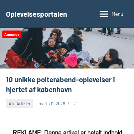
Videre
til
Oplevelsesportalen
Menu
indhold
Annonce
10 unikke polterabend-oplevelser i
hjertet af københavn
Alle Artikler
marts 11, 2026