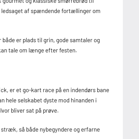
sk gourmet og klassiske smørrebrød til
n ledsaget af spændende fortællinger om
r både er plads til grin, gode samtaler og
an tale om længe efter festen.
nkick, er et go-kart race på en indendørs bane
an hele selskabet dyste mod hinanden i
or bliver sat på prøve.
e stræk, så både nybegyndere og erfarne