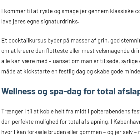
I kommer til at ryste og smage jer gennem klassiske 
lave jeres egne signaturdrinks.
Et cocktailkursus byder på masser af grin, god stemni
om at kreere den flotteste eller mest velsmagende drink
alle kan være med – uanset om man er til søde, syrlige 
måde at kickstarte en festlig dag og skabe gode min
Wellness og spa-dag for total afsla
Trænger I til at koble helt fra midt i polterabendens f
den perfekte mulighed for total afslapning. I København
hvor I kan forkæle bruden eller gommen – og jer selv –