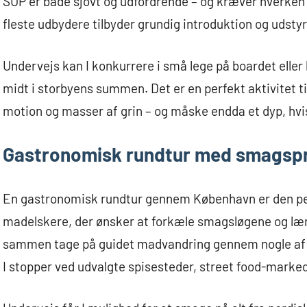
SUP er både sjovt og udfordrende – og kræver hverken 
fleste udbydere tilbyder grundig introduktion og udstyr
Undervejs kan I konkurrere i små lege på boardet eller b
midt i storbyens summen. Det er en perfekt aktivitet til 
motion og masser af grin – og måske endda et dyp, hvi
Gastronomisk rundtur med smagsp
En gastronomisk rundtur gennem København er den per
madelskere, der ønsker at forkæle smagsløgene og lær
sammen tage på guidet madvandring gennem nogle af 
I stopper ved udvalgte spisesteder, street food-marked