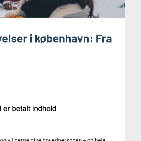
elser i københavn: Fra
og vil gerne give hovedpersonen – og hele