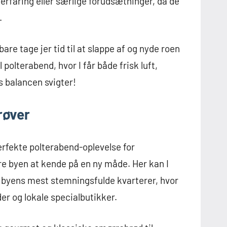
erfaring eller særlige forudsætninger, da de
.
are tage jer tid til at slappe af og nyde roen
polterabend, hvor I får både frisk luft,
s balancen svigter!
røver
fekte polterabend-oplevelse for
e byen at kende på en ny måde. Her kan I
byens mest stemningsfulde kvarterer, hvor
er og lokale specialbutikker.