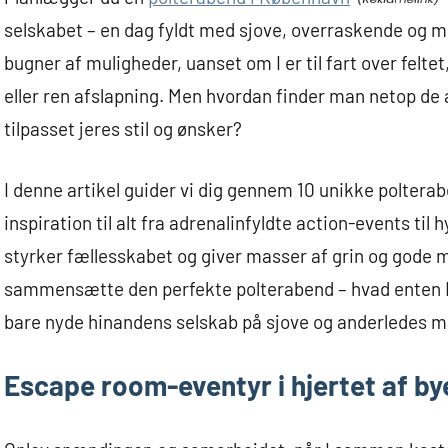
selskabet – en dag fyldt med sjove, overraskende og
bugner af muligheder, uanset om I er til fart over felte
eller ren afslapning. Men hvordan finder man netop de a
tilpasset jeres stil og ønsker?
I denne artikel guider vi dig gennem 10 unikke poltera
inspiration til alt fra adrenalinfyldte action-events til
styrker fællesskabet og giver masser af grin og gode 
sammensætte den perfekte polterabend – hvad enten I vi
bare nyde hinandens selskab på sjove og anderledes m
Escape room-eventyr i hjertet af by