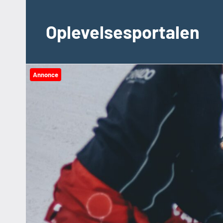
Videre
til
Oplevelsesportalen
indhold
Annonce