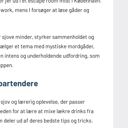
 jer ud i et escape room midt i København.
amwork, mens I forsøger at løse gåder og
er sjove minder, styrker sammenholdet og
I vælger et tema med mystiske mordgåder,
 en intens og underholdende udfordring, som
uppen.
 bartendere
sjov og lærerig oplevelse, der passer
heden for at lære at mixe lækre drinks fra
 deler ud af deres bedste tips og tricks.