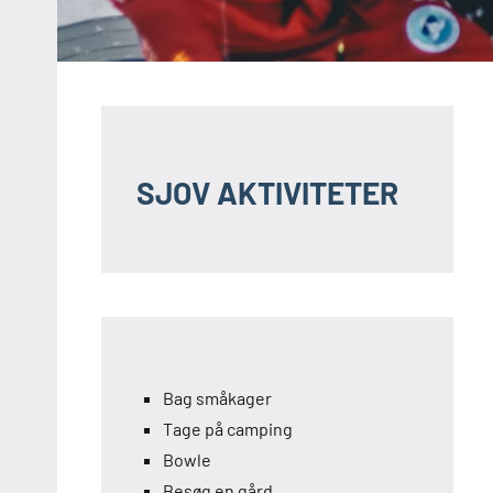
SJOV AKTIVITETER
Bag småkager
Tage på camping
Bowle
Besøg en gård