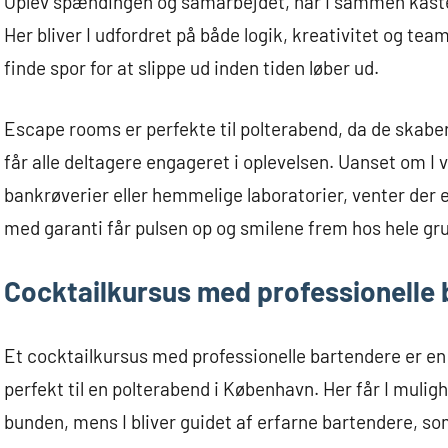
Oplev spændingen og samarbejdet, når I sammen kaster
Her bliver I udfordret på både logik, kreativitet og te
finde spor for at slippe ud inden tiden løber ud.
Escape rooms er perfekte til polterabend, da de skab
får alle deltagere engageret i oplevelsen. Uanset om 
bankrøverier eller hemmelige laboratorier, venter der
med garanti får pulsen op og smilene frem hos hele gr
Cocktailkursus med professionelle
Et cocktailkursus med professionelle bartendere er en 
perfekt til en polterabend i København. Her får I mulig
bunden, mens I bliver guidet af erfarne bartendere, som