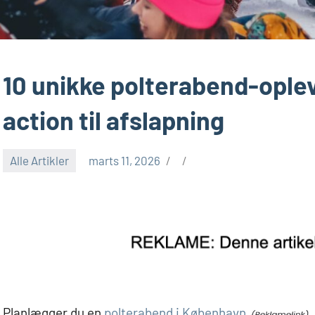
10 unikke polterabend-oplev
action til afslapning
Alle Artikler
marts 11, 2026
Planlægger du en
polterabend i København