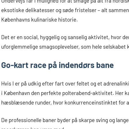
Undervejs får I mulighed for at smage på alt fra nordi
eksotiske delikatesser og søde fristelser – alt samme
Københavns kulinariske historie.
Det er en social, hyggelig og sanselig aktivitet, hvor de
uforglemmelige smagsoplevelser, som hele selskabet k
Go-kart race på indendørs bane
Hvis I er på udkig efter fart over feltet og et adrenali
i København den perfekte polterabend-aktivitet. Her k
hæsblæsende runder, hvor konkurrenceinstinktet for alv
De professionelle baner byder på skarpe sving og lang