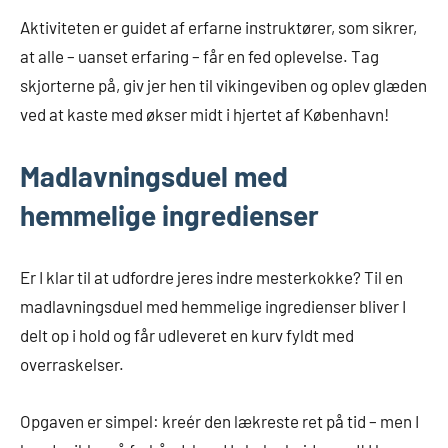
Aktiviteten er guidet af erfarne instruktører, som sikrer,
at alle – uanset erfaring – får en fed oplevelse. Tag
skjorterne på, giv jer hen til vikingeviben og oplev glæden
ved at kaste med økser midt i hjertet af København!
Madlavningsduel med
hemmelige ingredienser
Er I klar til at udfordre jeres indre mesterkokke? Til en
madlavningsduel med hemmelige ingredienser bliver I
delt op i hold og får udleveret en kurv fyldt med
overraskelser.
Opgaven er simpel: kreér den lækreste ret på tid – men I