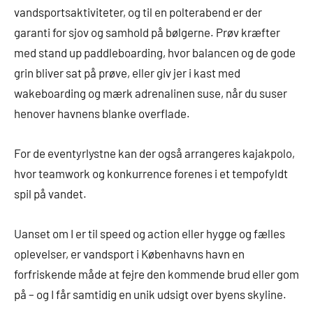
vandsportsaktiviteter, og til en polterabend er der
garanti for sjov og samhold på bølgerne. Prøv kræfter
med stand up paddleboarding, hvor balancen og de gode
grin bliver sat på prøve, eller giv jer i kast med
wakeboarding og mærk adrenalinen suse, når du suser
henover havnens blanke overflade.
For de eventyrlystne kan der også arrangeres kajakpolo,
hvor teamwork og konkurrence forenes i et tempofyldt
spil på vandet.
Uanset om I er til speed og action eller hygge og fælles
oplevelser, er vandsport i Københavns havn en
forfriskende måde at fejre den kommende brud eller gom
på – og I får samtidig en unik udsigt over byens skyline.