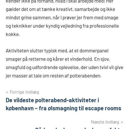
kender ikke på forhånd, hvad I skal arbejde med! Her
gælder det om at tænke kreativt, samarbejde og ikke
mindst grine sammen, når I prøver jer frem med smage
og teknikker under kyndig vejledning fra professionelle
kokke.
Aktiviteten slutter typisk med, at et dommerpanel
smager på retterne og kårer et vinderhold. En sjov,
smagfuld og udfordrende oplevelse, der uden tvivl vil give
jer masser at tale om resten af polterabenden.
Indlægsnavigation
Forrige indlæg
De vildeste polterabend-aktiviteter i
københavn – fra ølsmagning til escape rooms
Næste indlæg