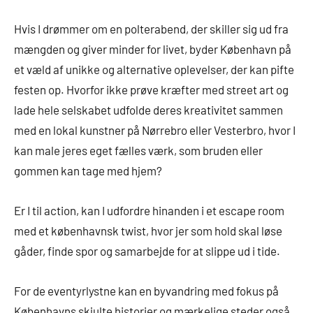
Hvis I drømmer om en polterabend, der skiller sig ud fra
mængden og giver minder for livet, byder København på
et væld af unikke og alternative oplevelser, der kan pifte
festen op. Hvorfor ikke prøve kræfter med street art og
lade hele selskabet udfolde deres kreativitet sammen
med en lokal kunstner på Nørrebro eller Vesterbro, hvor I
kan male jeres eget fælles værk, som bruden eller
gommen kan tage med hjem?
Er I til action, kan I udfordre hinanden i et escape room
med et københavnsk twist, hvor jer som hold skal løse
gåder, finde spor og samarbejde for at slippe ud i tide.
For de eventyrlystne kan en byvandring med fokus på
Københavns skjulte historier og mærkelige steder også