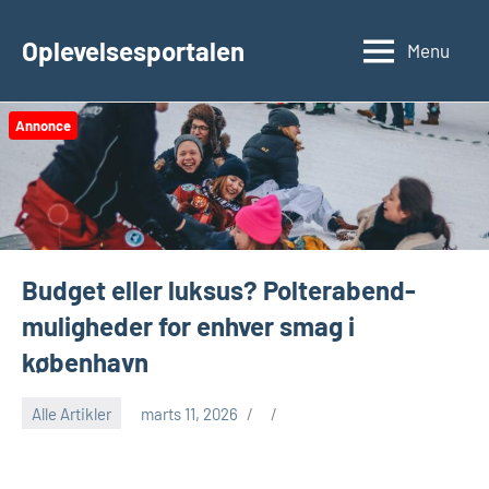
Videre
til
Oplevelsesportalen
Menu
indhold
Annonce
Budget eller luksus? Polterabend-
muligheder for enhver smag i
københavn
Alle Artikler
marts 11, 2026