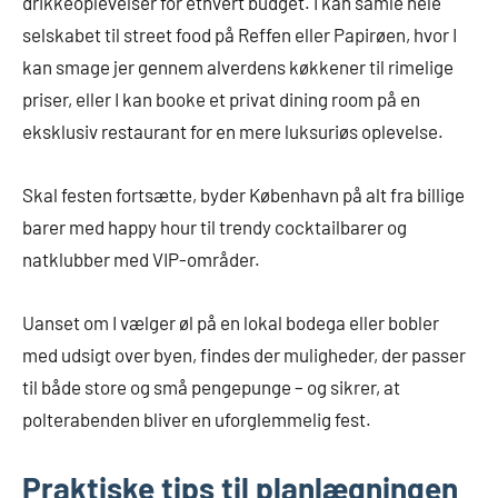
drikkeoplevelser for ethvert budget. I kan samle hele
selskabet til street food på Reffen eller Papirøen, hvor I
kan smage jer gennem alverdens køkkener til rimelige
priser, eller I kan booke et privat dining room på en
eksklusiv restaurant for en mere luksuriøs oplevelse.
Skal festen fortsætte, byder København på alt fra billige
barer med happy hour til trendy cocktailbarer og
natklubber med VIP-områder.
Uanset om I vælger øl på en lokal bodega eller bobler
med udsigt over byen, findes der muligheder, der passer
til både store og små pengepunge – og sikrer, at
polterabenden bliver en uforglemmelig fest.
Praktiske tips til planlægningen