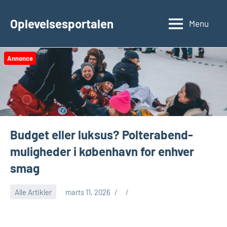
Videre
til
Oplevelsesportalen
Menu
indhold
Annonce
Budget eller luksus? Polterabend-
muligheder i københavn for enhver
smag
Alle Artikler
marts 11, 2026