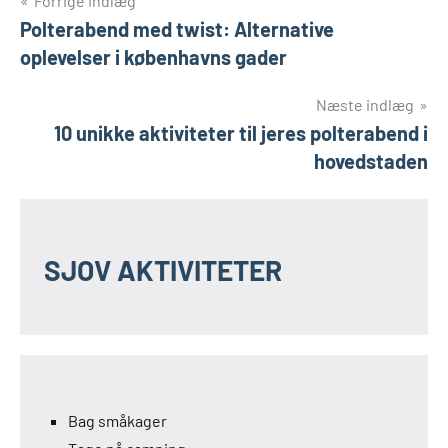
Indlægsnavigation
Forrige indlæg
Polterabend med twist: Alternative
oplevelser i københavns gader
Næste indlæg
10 unikke aktiviteter til jeres polterabend i
hovedstaden
SJOV AKTIVITETER
Bag småkager