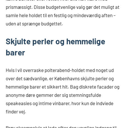
prismæssigt. Disse budgetvenlige valg gør det muligt at
samle hele holdet til en festlig og mindeværdig aften –
uden at sprænge budgettet.
Skjulte perler og hemmelige
barer
Hvis I vil overraske polterabend-holdet med noget ud
over det sædvanlige, er Københavns skjulte perler og
hemmelige barer et sikkert hit. Bag diskrete facader og
anonyme døre gemmer der sig stemningsfulde
speakeasies og intime vinbarer, hvor kun de indviede
finder vej.
Prøv eksempelvis at lede efter den usynlige indgang til