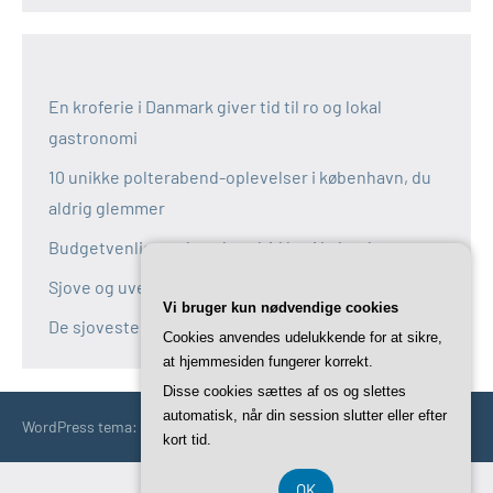
En kroferie i Danmark giver tid til ro og lokal
gastronomi
10 unikke polterabend-oplevelser i københavn, du
aldrig glemmer
Budgetvenlige polterabend-idéer i københavn
Sjove og uventede polterabend-idéer i københavn
Vi bruger kun nødvendige cookies
De sjoveste aktiviteter til polterabend i københavn
Cookies anvendes udelukkende for at sikre,
at hjemmesiden fungerer korrekt.
Disse cookies sættes af os og slettes
automatisk, når din session slutter eller efter
WordPress tema: Occasio by ThemeZee.
kort tid.
OK