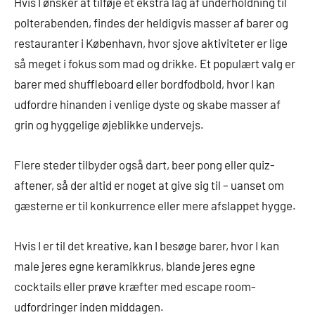
Hvis I ønsker at tilføje et ekstra lag af underholdning til
polterabenden, findes der heldigvis masser af barer og
restauranter i København, hvor sjove aktiviteter er lige
så meget i fokus som mad og drikke. Et populært valg er
barer med shuffleboard eller bordfodbold, hvor I kan
udfordre hinanden i venlige dyste og skabe masser af
grin og hyggelige øjeblikke undervejs.
Flere steder tilbyder også dart, beer pong eller quiz-
aftener, så der altid er noget at give sig til – uanset om
gæsterne er til konkurrence eller mere afslappet hygge.
Hvis I er til det kreative, kan I besøge barer, hvor I kan
male jeres egne keramikkrus, blande jeres egne
cocktails eller prøve kræfter med escape room-
udfordringer inden middagen.