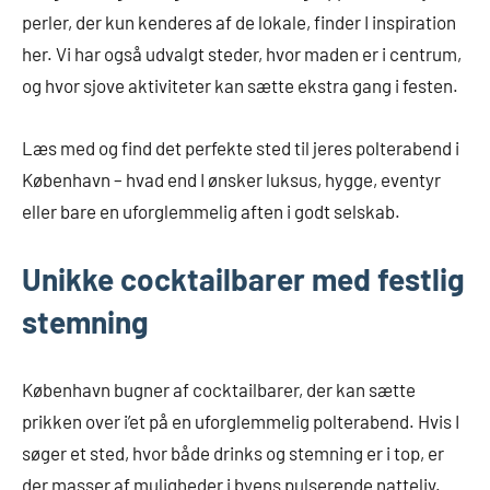
perler, der kun kenderes af de lokale, finder I inspiration
her. Vi har også udvalgt steder, hvor maden er i centrum,
og hvor sjove aktiviteter kan sætte ekstra gang i festen.
Læs med og find det perfekte sted til jeres polterabend i
København – hvad end I ønsker luksus, hygge, eventyr
eller bare en uforglemmelig aften i godt selskab.
Unikke cocktailbarer med festlig
stemning
København bugner af cocktailbarer, der kan sætte
prikken over i’et på en uforglemmelig polterabend. Hvis I
søger et sted, hvor både drinks og stemning er i top, er
der masser af muligheder i byens pulserende natteliv.