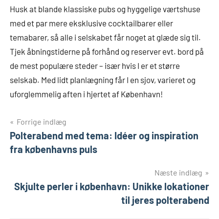
Husk at blande klassiske pubs og hyggelige værtshuse
med et par mere eksklusive cocktailbarer eller
temabarer, så alle i selskabet får noget at glæde sig til.
Tjek åbningstiderne på forhånd og reserver evt. bord på
de mest populære steder – især hvis I er et større
selskab. Med lidt planlægning får I en sjov, varieret og
uforglemmelig aften i hjertet af København!
Indlægsnavigation
Forrige indlæg
Polterabend med tema: Idéer og inspiration
fra københavns puls
Næste indlæg
Skjulte perler i københavn: Unikke lokationer
til jeres polterabend