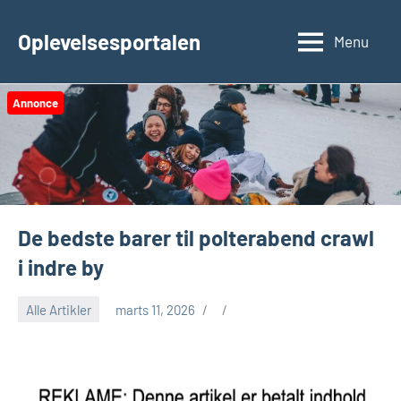
Videre
til
Oplevelsesportalen
Menu
indhold
Annonce
De bedste barer til polterabend crawl
i indre by
Alle Artikler
marts 11, 2026