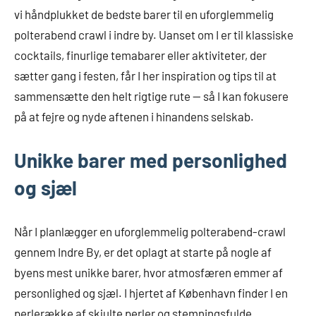
vi håndplukket de bedste barer til en uforglemmelig
polterabend crawl i indre by. Uanset om I er til klassiske
cocktails, finurlige temabarer eller aktiviteter, der
sætter gang i festen, får I her inspiration og tips til at
sammensætte den helt rigtige rute — så I kan fokusere
på at fejre og nyde aftenen i hinandens selskab.
Unikke barer med personlighed
og sjæl
Når I planlægger en uforglemmelig polterabend-crawl
gennem Indre By, er det oplagt at starte på nogle af
byens mest unikke barer, hvor atmosfæren emmer af
personlighed og sjæl. I hjertet af København finder I en
perlerække af skjulte perler og stemningsfulde