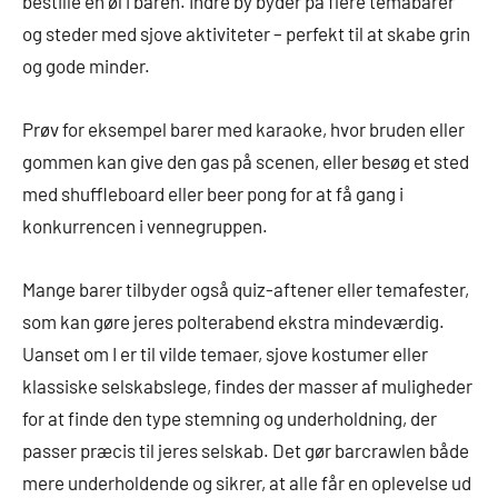
bestille en øl i baren. Indre by byder på flere temabarer
og steder med sjove aktiviteter – perfekt til at skabe grin
og gode minder.
Prøv for eksempel barer med karaoke, hvor bruden eller
gommen kan give den gas på scenen, eller besøg et sted
med shuffleboard eller beer pong for at få gang i
konkurrencen i vennegruppen.
Mange barer tilbyder også quiz-aftener eller temafester,
som kan gøre jeres polterabend ekstra mindeværdig.
Uanset om I er til vilde temaer, sjove kostumer eller
klassiske selskabslege, findes der masser af muligheder
for at finde den type stemning og underholdning, der
passer præcis til jeres selskab. Det gør barcrawlen både
mere underholdende og sikrer, at alle får en oplevelse ud