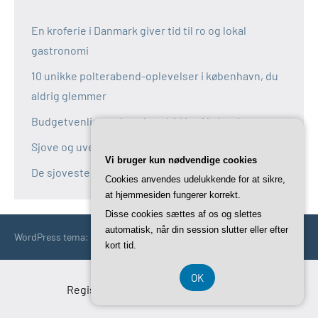
En kroferie i Danmark giver tid til ro og lokal
gastronomi
10 unikke polterabend-oplevelser i københavn, du
aldrig glemmer
Budgetvenlige polterabend-idéer i københavn
Sjove og uventede polterabend-idéer i københavn
Vi bruger kun nødvendige cookies
De sjoveste aktiviteter til polterabend i københavn
Cookies anvendes udelukkende for at sikre,
at hjemmesiden fungerer korrekt.
Disse cookies sættes af os og slettes
automatisk, når din session slutter eller efter
WordPress tema: Occasio by ThemeZee.
kort tid.
OK
Registreringsnummer DK-37 40 77 39