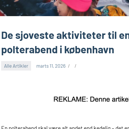
De sjoveste aktiviteter til 
polterabend i københavn
Alle Artikler
marts 11, 2026
En polterabend skal være alt andet end kedelig – det er