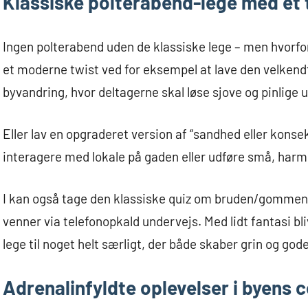
Klassiske polterabend-lege med et 
Ingen polterabend uden de klassiske lege – men hvorfor
et moderne twist ved for eksempel at lave den velken
byvandring, hvor deltagerne skal løse sjove og pinlige
Eller lav en opgraderet version af “sandhed eller kons
interagere med lokale på gaden eller udføre små, harm
I kan også tage den klassiske quiz om bruden/gommen o
venner via telefonopkald undervejs. Med lidt fantasi b
lege til noget helt særligt, der både skaber grin og god
Adrenalinfyldte oplevelser i byens 