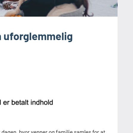
en uforglemmelig
 dagen, hvor venner og familie samles for at