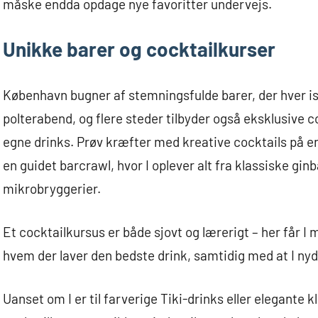
måske endda opdage nye favoritter undervejs.
Unikke barer og cocktailkurser
København bugner af stemningsfulde barer, der hver isæ
polterabend, og flere steder tilbyder også eksklusive c
egne drinks. Prøv kræfter med kreative cocktails på en
en guidet barcrawl, hvor I oplever alt fra klassiske gi
mikrobryggerier.
Et cocktailkursus er både sjovt og lærerigt – her får I
hvem der laver den bedste drink, samtidig med at I ny
Uanset om I er til farverige Tiki-drinks eller elegante 