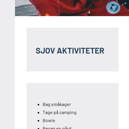
SJOV AKTIVITETER
Bag småkager
Tage på camping
Bowle
Besøg en gård