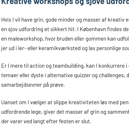
Kreative workshops og sjove udfor
Hvis I vil have grin, gode minder og masser af kreativ e
en sjov udfordring et sikkert hit. I København findes d
en maleworkshop, hvor bruden eller gommen kan udfolde 
jer ud i ler- eller keramikværksted og lav personlige so
Er I mere til action og teambuilding, kan I konkurrere
temaer eller dyste i alternative quizzer og challenges,
samarbejdsevner på prøve.
Uanset om I vælger at slippe kreativiteten løs med pensl
udfordrende lege, giver det masser af grin og sammenh
der varer ved langt efter festen er slut.