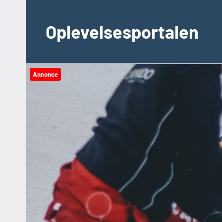
Videre
til
Oplevelsesportalen
indhold
Annonce