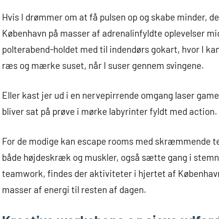
Hvis I drømmer om at få pulsen op og skabe minder, der f
København på masser af adrenalinfyldte oplevelser mi
polterabend-holdet med til indendørs gokart, hvor I 
ræs og mærke suset, når I suser gennem svingene.
Eller kast jer ud i en nervepirrende omgang laser ga
bliver sat på prøve i mørke labyrinter fyldt med action.
For de modige kan escape rooms med skræmmende tema
både højdeskræk og muskler, også sætte gang i stemnin
teamwork, findes der aktiviteter i hjertet af Københav
masser af energi til resten af dagen.