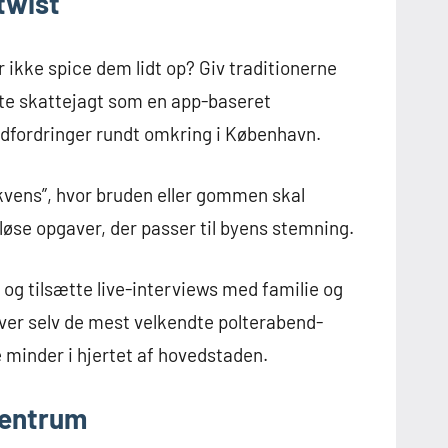
twist
 ikke spice dem lidt op? Giv traditionerne
dte skattejagt som en app-baseret
 udfordringer rundt omkring i København.
ekvens”, hvor bruden eller gommen skal
løse opgaver, der passer til byens stemning.
g tilsætte live-interviews med familie og
liver selv de mest velkendte polterabend-
e minder i hjertet af hovedstaden.
centrum