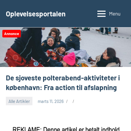
Videre
til
Oplevelsesportalen
Menu
indhold
Annonce
De sjoveste polterabend-aktiviteter i
københavn: Fra action til afslapning
Alle Artikler
marts 11, 2026