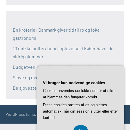
En kroferie i Danmark giver tid til ro og lokal
gastronomi
10 unikke polterabend-oplevelser i københavn, du
aldrig glemmer
Budgetvenlige polterabend-idéer i københavn
Sjove og uventede polterabend-idéer i københavn
Vi bruger kun nødvendige cookies
De sjoveste aktiviteter til polterabend i københavn
Cookies anvendes udelukkende for at sikre,
at hjemmesiden fungerer korrekt.
Disse cookies sættes af os og slettes
automatisk, når din session slutter eller efter
WordPress tema: Occasio by ThemeZee.
kort tid.