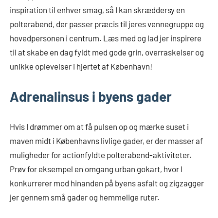
inspiration til enhver smag, så I kan skræddersy en
polterabend, der passer præcis til jeres vennegruppe og
hovedpersonen i centrum. Læs med og lad jer inspirere
til at skabe en dag fyldt med gode grin, overraskelser og
unikke oplevelser i hjertet af København!
Adrenalinsus i byens gader
Hvis I drømmer om at få pulsen op og mærke suset i
maven midt i Københavns livlige gader, er der masser af
muligheder for actionfyldte polterabend-aktiviteter.
Prøv for eksempel en omgang urban gokart, hvor I
konkurrerer mod hinanden på byens asfalt og zigzagger
jer gennem små gader og hemmelige ruter.