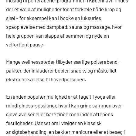
indslag til polterabend-programmet. I København findes
der et væld af muligheder for at forkæle både krop og
sjæl – for eksempel kan I booke en luksuriøs
spaoplevelse med dampbad, sauna og massage, hvor
hele gruppen kan slappe af sammen og nyde en
velfortjent pause.
Mange wellnesssteder tilbyder særlige polterabend-
pakker, der inkluderer bobler, snacks og måske lidt
ekstra forkælelse til hovedpersonen.
En anden populær mulighed er at tage til yoga eller
mindfulness-sessioner, hvor I kan grine sammen over
sjove øvelser eller bare finde roen inden aftenens
festligheder. Uanset om I vælger en klassisk
ansigtsbehandling, en lækker manicure eller et besøg i