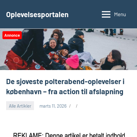
Videre
til
Oplevelsesportalen
Menu
indhold
Annonce
De sjoveste polterabend-oplevelser i
københavn – fra action til afslapning
Alle Artikler
marts 11, 2026