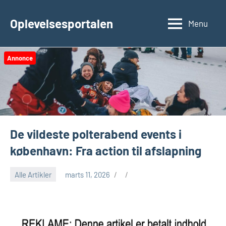
Videre
til
Oplevelsesportalen
Menu
indhold
Annonce
De vildeste polterabend events i
københavn: Fra action til afslapning
Alle Artikler
marts 11, 2026