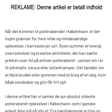
Når det kommer til polterabender i København, er der
ingen grænser for, hvor vilde og mindeværdige
oplevelser, I kan kaste jer ud i. Byen summer af energi,
overraskelser og kreative aktiviteter, der kan sætte
prikken over i’et på enhver polterabend – uanset om I er
til adrenalin, luksus eller latterkramper. Det handler om
at fejre bruden eller gommen med et brag af en dag, hvor
både venskaber og grin får frit spil.
I denne artikel har vi samlet de syv absolut vildeste
polterabend-oplevelser i København, som I ganske
enkelt ikke må gå glip af. Fra hæsblæsende action og