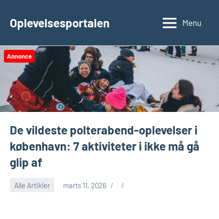
Videre
til
Oplevelsesportalen
Menu
indhold
Annonce
De vildeste polterabend-oplevelser i
københavn: 7 aktiviteter i ikke må gå
glip af
Alle Artikler
marts 11, 2026