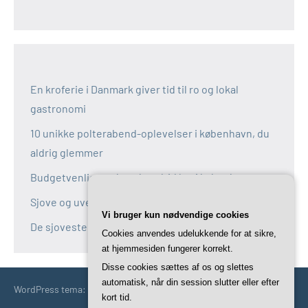
En kroferie i Danmark giver tid til ro og lokal
gastronomi
10 unikke polterabend-oplevelser i københavn, du
aldrig glemmer
Budgetvenlige polterabend-idéer i københavn
Sjove og uventede polterabend-idéer i københavn
Vi bruger kun nødvendige cookies
De sjoveste aktiviteter til polterabend i københavn
Cookies anvendes udelukkende for at sikre,
at hjemmesiden fungerer korrekt.
Disse cookies sættes af os og slettes
automatisk, når din session slutter eller efter
WordPress tema: Occasio by ThemeZee.
kort tid.