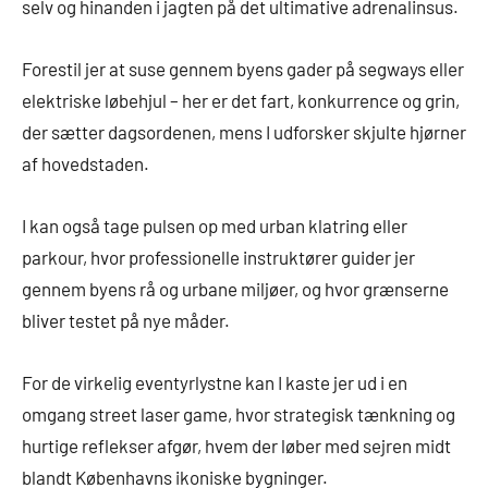
selv og hinanden i jagten på det ultimative adrenalinsus.
Forestil jer at suse gennem byens gader på segways eller
elektriske løbehjul – her er det fart, konkurrence og grin,
der sætter dagsordenen, mens I udforsker skjulte hjørner
af hovedstaden.
I kan også tage pulsen op med urban klatring eller
parkour, hvor professionelle instruktører guider jer
gennem byens rå og urbane miljøer, og hvor grænserne
bliver testet på nye måder.
For de virkelig eventyrlystne kan I kaste jer ud i en
omgang street laser game, hvor strategisk tænkning og
hurtige reflekser afgør, hvem der løber med sejren midt
blandt Københavns ikoniske bygninger.