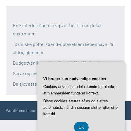
En kroferie i Danmark giver tid til ro og lokal
gastronomi
10 unikke polterabend-oplevelser i københavn, du
aldrig glemmer
Budgetvenlige polterabend-idéer i københavn
Sjove og uventede polterabend-idéer i københavn
Vi bruger kun nødvendige cookies
De sjoveste aktiviteter til polterabend i københavn
Cookies anvendes udelukkende for at sikre,
at hjemmesiden fungerer korrekt.
Disse cookies sættes af os og slettes
automatisk, når din session slutter eller efter
WordPress tema: Occasio by ThemeZee.
kort tid.
OK