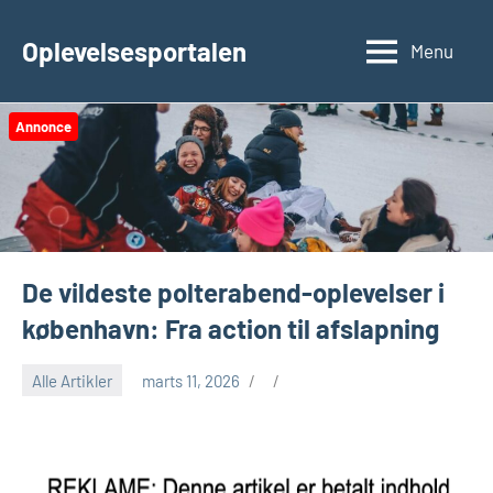
Videre
til
Oplevelsesportalen
Menu
indhold
Annonce
De vildeste polterabend-oplevelser i
københavn: Fra action til afslapning
Alle Artikler
marts 11, 2026