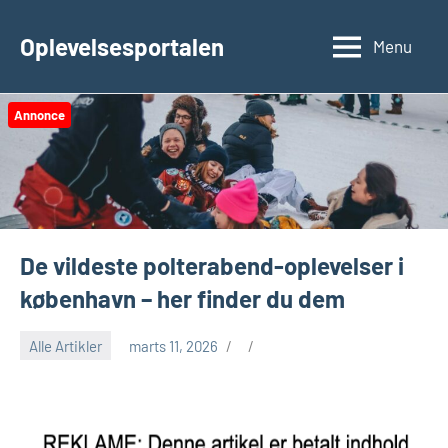
Videre
til
Oplevelsesportalen
Menu
indhold
Annonce
De vildeste polterabend-oplevelser i
københavn – her finder du dem
Alle Artikler
marts 11, 2026