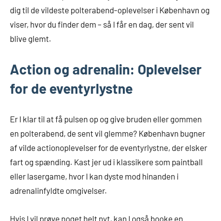
dig til de vildeste polterabend-oplevelser i København og
viser, hvor du finder dem – så I får en dag, der sent vil
blive glemt.
Action og adrenalin: Oplevelser
for de eventyrlystne
Er I klar til at få pulsen op og give bruden eller gommen
en polterabend, de sent vil glemme? København bugner
af vilde actionoplevelser for de eventyrlystne, der elsker
fart og spænding. Kast jer ud i klassikere som paintball
eller lasergame, hvor I kan dyste mod hinanden i
adrenalinfyldte omgivelser.
Hvis I vil prøve noget helt nyt, kan I også booke en