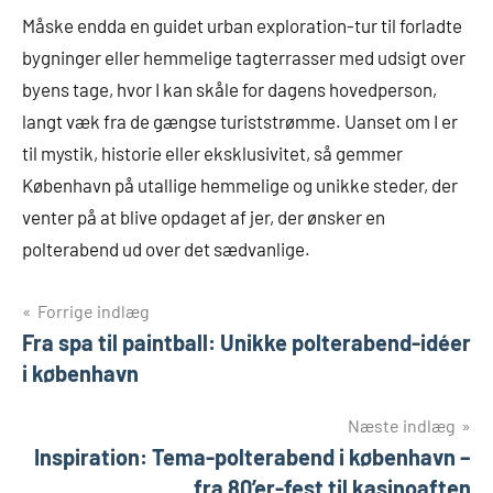
Måske endda en guidet urban exploration-tur til forladte
bygninger eller hemmelige tagterrasser med udsigt over
byens tage, hvor I kan skåle for dagens hovedperson,
langt væk fra de gængse turiststrømme. Uanset om I er
til mystik, historie eller eksklusivitet, så gemmer
København på utallige hemmelige og unikke steder, der
venter på at blive opdaget af jer, der ønsker en
polterabend ud over det sædvanlige.
Indlægsnavigation
Forrige indlæg
Fra spa til paintball: Unikke polterabend-idéer
i københavn
Næste indlæg
Inspiration: Tema-polterabend i københavn –
fra 80’er-fest til kasinoaften