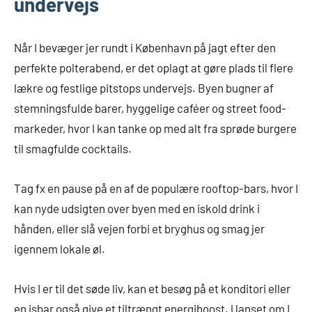
undervejs
Når I bevæger jer rundt i København på jagt efter den
perfekte polterabend, er det oplagt at gøre plads til flere
lækre og festlige pitstops undervejs. Byen bugner af
stemningsfulde barer, hyggelige caféer og street food-
markeder, hvor I kan tanke op med alt fra sprøde burgere
til smagfulde cocktails.
Tag fx en pause på en af de populære rooftop-bars, hvor I
kan nyde udsigten over byen med en iskold drink i
hånden, eller slå vejen forbi et bryghus og smag jer
igennem lokale øl.
Hvis I er til det søde liv, kan et besøg på et konditori eller
en isbar også give et tiltrængt energiboost. Uanset om I