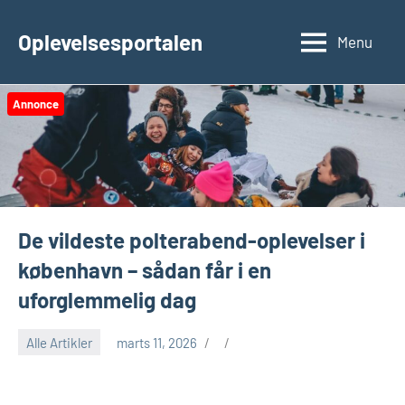
Videre
til
Oplevelsesportalen
Menu
indhold
Annonce
De vildeste polterabend-oplevelser i
københavn – sådan får i en
uforglemmelig dag
Alle Artikler
marts 11, 2026