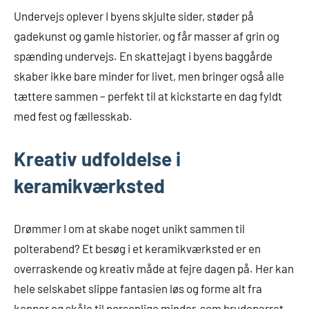
Undervejs oplever I byens skjulte sider, støder på
gadekunst og gamle historier, og får masser af grin og
spænding undervejs. En skattejagt i byens baggårde
skaber ikke bare minder for livet, men bringer også alle
tættere sammen – perfekt til at kickstarte en dag fyldt
med fest og fællesskab.
Kreativ udfoldelse i
keramikværksted
Drømmer I om at skabe noget unikt sammen til
polterabend? Et besøg i et keramikværksted er en
overraskende og kreativ måde at fejre dagen på. Her kan
hele selskabet slippe fantasien løs og forme alt fra
kopper og skåle til personlige minder, som brudeparret