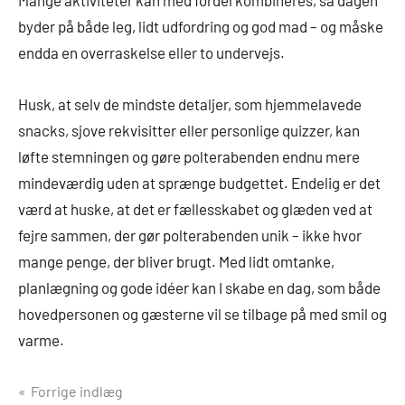
Mange aktiviteter kan med fordel kombineres, så dagen
byder på både leg, lidt udfordring og god mad – og måske
endda en overraskelse eller to undervejs.
Husk, at selv de mindste detaljer, som hjemmelavede
snacks, sjove rekvisitter eller personlige quizzer, kan
løfte stemningen og gøre polterabenden endnu mere
mindeværdig uden at sprænge budgettet. Endelig er det
værd at huske, at det er fællesskabet og glæden ved at
fejre sammen, der gør polterabenden unik – ikke hvor
mange penge, der bliver brugt. Med lidt omtanke,
planlægning og gode idéer kan I skabe en dag, som både
hovedpersonen og gæsterne vil se tilbage på med smil og
varme.
Indlægsnavigation
Forrige indlæg