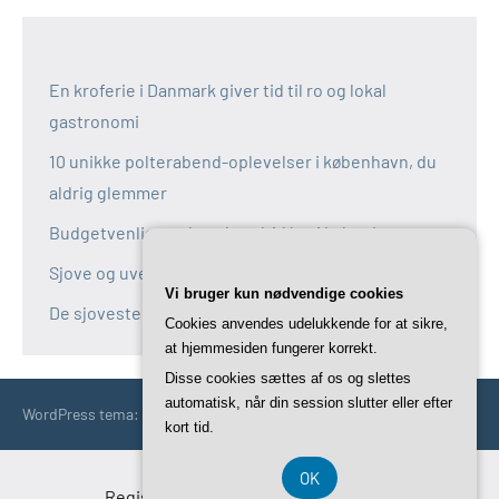
En kroferie i Danmark giver tid til ro og lokal
gastronomi
10 unikke polterabend-oplevelser i københavn, du
aldrig glemmer
Budgetvenlige polterabend-idéer i københavn
Sjove og uventede polterabend-idéer i københavn
Vi bruger kun nødvendige cookies
De sjoveste aktiviteter til polterabend i københavn
Cookies anvendes udelukkende for at sikre,
at hjemmesiden fungerer korrekt.
Disse cookies sættes af os og slettes
automatisk, når din session slutter eller efter
WordPress tema: Occasio by ThemeZee.
kort tid.
OK
Registreringsnummer DK-37 40 77 39