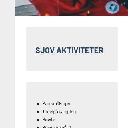
SJOV AKTIVITETER
Bag småkager
Tage på camping
Bowle
Besøg en gård