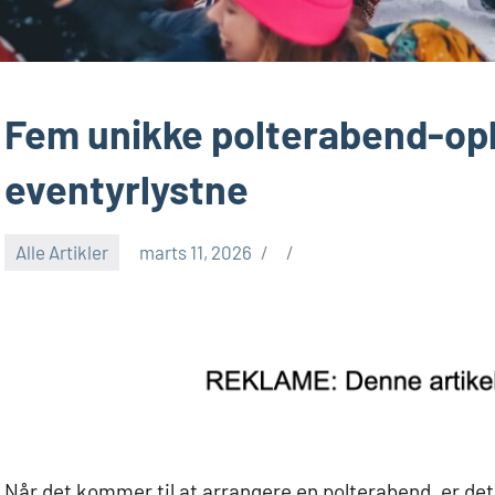
Fem unikke polterabend-opl
eventyrlystne
Alle Artikler
marts 11, 2026
Når det kommer til at arrangere en polterabend, er det 