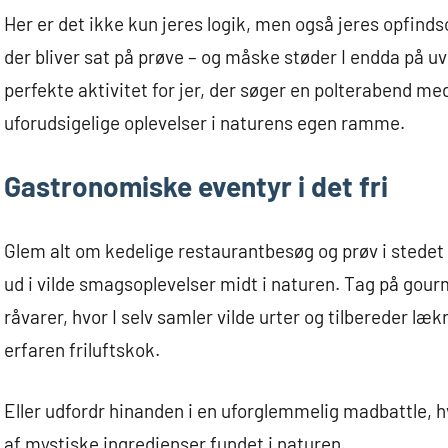
Her er det ikke kun jeres logik, men også jeres opfind
der bliver sat på prøve – og måske støder I endda på u
perfekte aktivitet for jer, der søger en polterabend 
uforudsigelige oplevelser i naturens egen ramme.
Gastronomiske eventyr i det fri
Glem alt om kedelige restaurantbesøg og prøv i stedet
ud i vilde smagsoplevelser midt i naturen. Tag på gou
råvarer, hvor I selv samler vilde urter og tilbereder læ
erfaren friluftskok.
Eller udfordr hinanden i en uforglemmelig madbattle, hv
af mystiske ingredienser fundet i naturen.