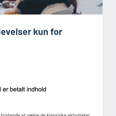
evelser kun for
fristende at vælge de klassiske aktiviteter