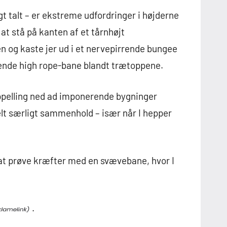
igt talt – er ekstreme udfordringer i højderne
 at stå på kanten af et tårnhøjt
n og kaste jer ud i et nervepirrende bungee
rende high rope-bane blandt trætoppene.
appelling ned ad imponerende bygninger
elt særligt sammenhold – især når I hepper
 at prøve kræfter med en svævebane, hvor I
.