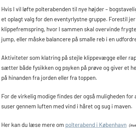
Hvis I vil løfte polterabenden til nye højder – bogstavel
et oplagt valg for den eventyrlystne gruppe. Forestil jer
klippefremspring, hvor I sammen skal overvinde frygte
jump, eller måske balancere på smalle reb i en udford
Aktiviteter som klatring på stejle klippevægge eller r
sætter både fysikken og psyken på prøve og giver et h
på hinanden fra jorden eller fra toppen.
For de virkelig modige findes der også muligheden for
suser gennem luften med vind i håret og sug i maven.
Her kan du læse mere om
polterabend i København