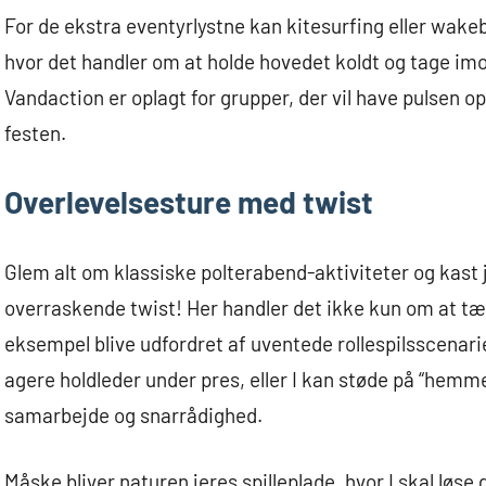
For de ekstra eventyrlystne kan kitesurfing eller wake
hvor det handler om at holde hovedet koldt og tage i
Vandaction er oplagt for grupper, der vil have pulsen o
festen.
Overlevelsesture med twist
Glem alt om klassiske polterabend-aktiviteter og kast j
overraskende twist! Her handler det ikke kun om at tæn
eksempel blive udfordret af uventede rollespilsscenari
agere holdleder under pres, eller I kan støde på “hemm
samarbejde og snarrådighed.
Måske bliver naturen jeres spilleplade, hvor I skal løse 