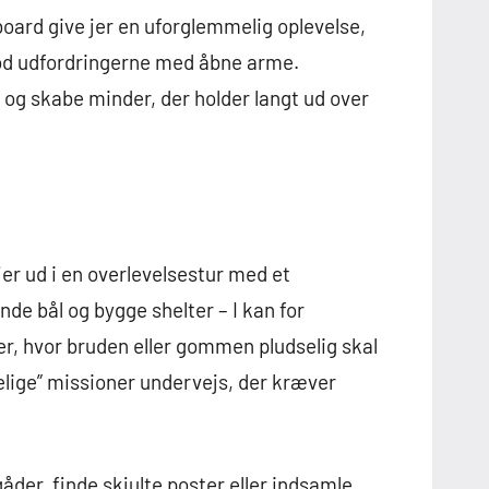
board give jer en uforglemmelig oplevelse,
mod udfordringerne med åbne arme.
p og skabe minder, der holder langt ud over
er ud i en overlevelsestur med et
de bål og bygge shelter – I kan for
er, hvor bruden eller gommen pludselig skal
elige” missioner undervejs, der kræver
gåder, finde skjulte poster eller indsamle