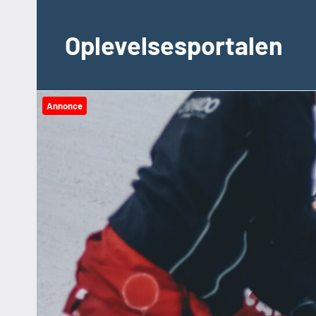
Videre
til
Oplevelsesportalen
indhold
Annonce