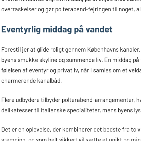
overraskelser og gør polterabend-fejringen til noget, all
Eventyrlig middag på vandet
Forestil jer at glide roligt gennem Københavns kanale
byens smukke skyline og summende liv. En middag på va
følelsen af eventyr og privatliv, når I samles om et ve
charmerende kanalbåd.
Flere udbydere tilbyder polterabend-arrangementer, hvo
delikatesser til italienske specialiteter, mens byens lys
Det er en oplevelse, der kombinerer det bedste fra t
stemning, og som helt sikkert vil sætte et unikt og m