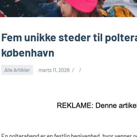
Fem unikke steder til polte
københavn
Alle Artikler
marts 11, 2026
En polterabend er en festlig begivenhed, hvor venner og