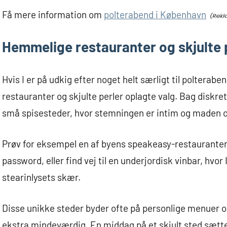
Få mere information om
polterabend i København
Hemmelige restauranter og skjulte 
Hvis I er på udkig efter noget helt særligt til polter
restauranter og skjulte perler oplagte valg. Bag diskr
små spisesteder, hvor stemningen er intim og maden o
Prøv for eksempel en af byens speakeasy-restauranter
password, eller find vej til en underjordisk vinbar, hvor
stearinlysets skær.
Disse unikke steder byder ofte på personlige menuer 
ekstra mindeværdig. En middag på et skjult sted sætter