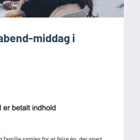
rabend-middag i
 familie samles for at fejre én, der snart