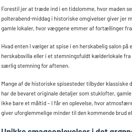
Forestil jer at træde ind i en tidslomme, hvor maden s
polterabend-middag i historiske omgivelser giver jer m
gamle lokaler, hvor væggene emmer af fortællinger fra
Hvad enten I vælger at spise i en herskabelig salon på e
herskabsvilla eller i et stemningsfuldt kælderlokale fra
særlig stemning for aftenen.
Mange af de historiske spisesteder tilbyder klassiske 
har de bevaret originale detaljer som stuklofter, gamle 
ikke bare et måltid – I får en oplevelse, hvor atmosfæren
giver uforglemmelige minder til den kommende brud el
Unikke smagsoplevelser i det grønn