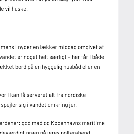
e vil huske.
r, mens I nyder en lækker middag omgivet af
ndet er noget helt særligt – her får I både
ldækket bord på en hyggelig husbåd eller en
r I kan få serveret alt fra nordiske
 spejler sig i vandet omkring jer.
o verdener: god mad og Københavns maritime
indeværdigt præg på jeres polterabend.