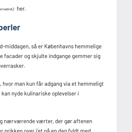
her.
perler
abend-middagen, så er Københavns hemmelige
ete facader og skjulte indgange gemmer sig
verrasker.
, hvor man kun får adgang via et hemmeligt
 I kan nyde kulinariske oplevelser i
og nærværende værter, der gør aftenen
 prikken over i’et på en dag fyldt med