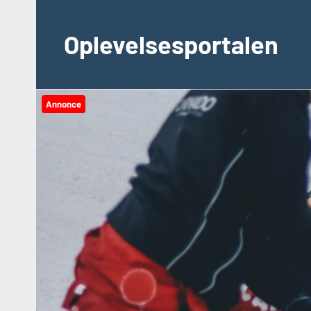
Videre
til
Oplevelsesportalen
indhold
Annonce