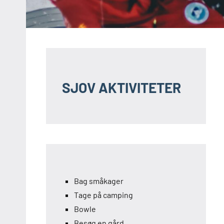
SJOV AKTIVITETER
Bag småkager
Tage på camping
Bowle
Besøg en gård