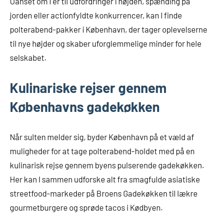
Uanset om I er til udfordringer i højden, spænding på
jorden eller actionfyldte konkurrencer, kan I finde
polterabend-pakker i København, der tager oplevelserne
til nye højder og skaber uforglemmelige minder for hele
selskabet.
Kulinariske rejser gennem
Københavns gadekøkken
Når sulten melder sig, byder København på et væld af
muligheder for at tage polterabend-holdet med på en
kulinarisk rejse gennem byens pulserende gadekøkken.
Her kan I sammen udforske alt fra smagfulde asiatiske
streetfood-markeder på Broens Gadekøkken til lækre
gourmetburgere og sprøde tacos i Kødbyen.