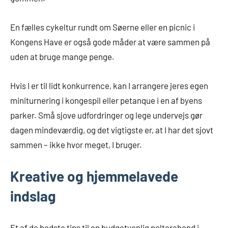
En fælles cykeltur rundt om Søerne eller en picnic i
Kongens Have er også gode måder at være sammen på
uden at bruge mange penge.
Hvis I er til lidt konkurrence, kan I arrangere jeres egen
miniturnering i kongespil eller petanque i en af byens
parker. Små sjove udfordringer og lege undervejs gør
dagen mindeværdig, og det vigtigste er, at I har det sjovt
sammen – ikke hvor meget, I bruger.
Kreative og hjemmelavede
indslag
Et af de bedste tips til en budgetvenlig polterabend i