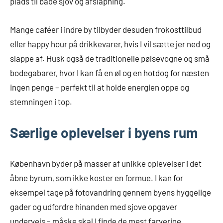
plads til både sjov og afslapning.
Mange caféer i indre by tilbyder desuden frokosttilbud
eller happy hour på drikkevarer, hvis I vil sætte jer ned og
slappe af. Husk også de traditionelle pølsevogne og små
bodegabarer, hvor I kan få en øl og en hotdog for næsten
ingen penge – perfekt til at holde energien oppe og
stemningen i top.
Særlige oplevelser i byens rum
København byder på masser af unikke oplevelser i det
åbne byrum, som ikke koster en formue. I kan for
eksempel tage på fotovandring gennem byens hyggelige
gader og udfordre hinanden med sjove opgaver
undervejs – måske skal I finde de mest farverige