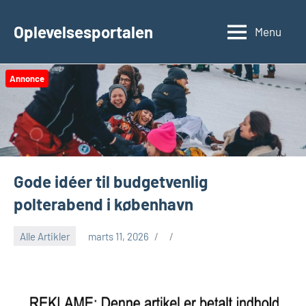
Videre
til
Oplevelsesportalen
Menu
indhold
Annonce
Gode idéer til budgetvenlig
polterabend i københavn
Alle Artikler
marts 11, 2026