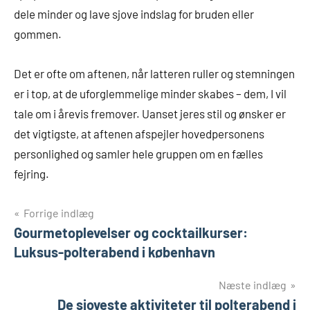
dele minder og lave sjove indslag for bruden eller
gommen.
Det er ofte om aftenen, når latteren ruller og stemningen
er i top, at de uforglemmelige minder skabes – dem, I vil
tale om i årevis fremover. Uanset jeres stil og ønsker er
det vigtigste, at aftenen afspejler hovedpersonens
personlighed og samler hele gruppen om en fælles
fejring.
Indlægsnavigation
Forrige indlæg
Gourmetoplevelser og cocktailkurser:
Luksus-polterabend i københavn
Næste indlæg
De sjoveste aktiviteter til polterabend i