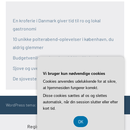
En kroferie i Danmark giver tid til ro og lokal
gastronomi
10 unikke polterabend-oplevelser i københavn, du
aldrig glemmer
Budgetvenlige polterabend-idéer i københavn
Sjove og uventede polterabend-idéer i københavn
Vi bruger kun nødvendige cookies
De sjoveste aktiviteter til polterabend i københavn
Cookies anvendes udelukkende for at sikre,
at hjemmesiden fungerer korrekt.
Disse cookies sættes af os og slettes
automatisk, når din session slutter eller efter
WordPress tema: Occasio by ThemeZee.
kort tid.
OK
Registreringsnummer DK-37 40 77 39