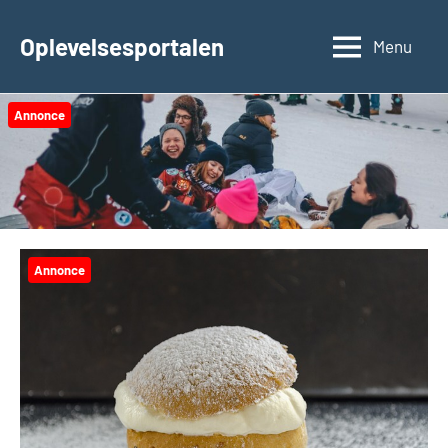
Videre
til
Oplevelsesportalen
Menu
indhold
Annonce
Annonce