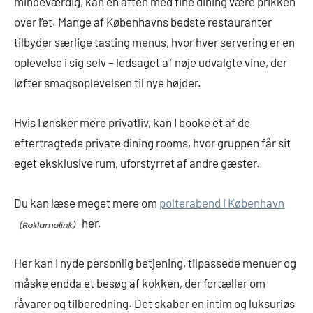
mindeværdig, kan en aften med fine dining være prikken
over i’et. Mange af Københavns bedste restauranter
tilbyder særlige tasting menus, hvor hver servering er en
oplevelse i sig selv – ledsaget af nøje udvalgte vine, der
løfter smagsoplevelsen til nye højder.
Hvis I ønsker mere privatliv, kan I booke et af de
eftertragtede private dining rooms, hvor gruppen får sit
eget eksklusive rum, uforstyrret af andre gæster.
Du kan læse meget mere om
polterabend i København
her.
Her kan I nyde personlig betjening, tilpassede menuer og
måske endda et besøg af kokken, der fortæller om
råvarer og tilberedning. Det skaber en intim og luksuriøs