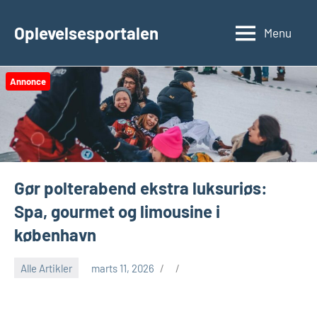
Videre
til
Oplevelsesportalen
Menu
indhold
Annonce
Gør polterabend ekstra luksuriøs:
Spa, gourmet og limousine i
københavn
Alle Artikler
marts 11, 2026