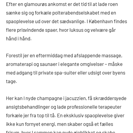
Efter en glamourøs ankomst er det tid til at lade roen
sænke sig og forkæle polterabendselskabet med en
spaoplevelse ud over det sædvanlige. I København findes
flere prisvindende spaer, hvor luksus og velvære går
hånd i hånd.
Forestil jer en eftermiddag med afslappende massage,
aromaterapi og saunaer i elegante omgivelser – måske
med adgang til private spa-suiter eller udsigt over byens
tage.
Her kan I nyde champagne i jacuzzien, få skræddersyede
ansigtsbehandlinger og lade professionelle terapeuter
forkæle jer fra top til tå. En eksklusiv spaoplevelse giver
ikke kun fornyet energi, men skaber også et fælles
frirum, hvor I sammen kan nyde øjeblikket og skabe