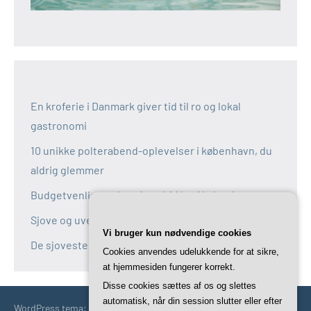
En kroferie i Danmark giver tid til ro og lokal
gastronomi
10 unikke polterabend-oplevelser i københavn, du
aldrig glemmer
Budgetvenlige polterabend-idéer i københavn
Sjove og uventede polterabend-idéer i københavn
Vi bruger kun nødvendige cookies
De sjoveste aktiviteter til polterabend i københavn
Cookies anvendes udelukkende for at sikre,
at hjemmesiden fungerer korrekt.
Disse cookies sættes af os og slettes
automatisk, når din session slutter eller efter
WordPress tema: Occasio by ThemeZee.