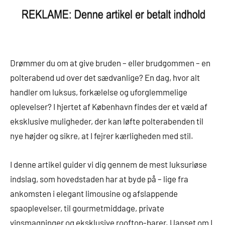
Drømmer du om at give bruden – eller brudgommen – en
polterabend ud over det sædvanlige? En dag, hvor alt
handler om luksus, forkælelse og uforglemmelige
oplevelser? I hjertet af København findes der et væld af
eksklusive muligheder, der kan løfte polterabenden til
nye højder og sikre, at I fejrer kærligheden med stil.
I denne artikel guider vi dig gennem de mest luksuriøse
indslag, som hovedstaden har at byde på – lige fra
ankomsten i elegant limousine og afslappende
spaoplevelser, til gourmetmiddage, private
vinsmagninger og eksklusive rooftop-barer. Uanset om I