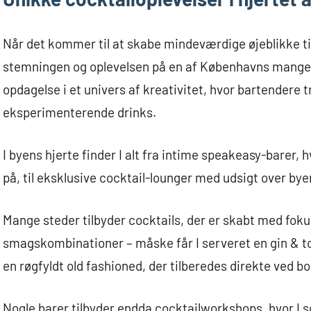
Når det kommer til at skabe mindeværdige øjeblikke til
stemningen og oplevelsen på en af Københavns mange c
opdagelse i et univers af kreativitet, hvor bartendere 
eksperimenterende drinks.
I byens hjerte finder I alt fra intime speakeasy-barer,
på, til eksklusive cocktail-lounger med udsigt over bye
Mange steder tilbyder cocktails, der er skabt med foku
smagskombinationer – måske får I serveret en gin & t
en røgfyldt old fashioned, der tilberedes direkte ved bo
Nogle barer tilbyder endda cocktailworkshops, hvor I