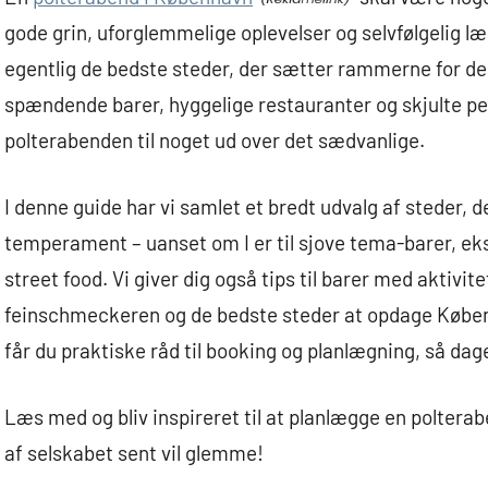
gode grin, uforglemmelige oplevelser og selvfølgelig 
egentlig de bedste steder, der sætter rammerne for de
spændende barer, hyggelige restauranter og skjulte perl
polterabenden til noget ud over det sædvanlige.
I denne guide har vi samlet et bredt udvalg af steder, 
temperament – uanset om I er til sjove tema-barer, eksk
street food. Vi giver dig også tips til barer med aktivit
feinschmeckeren og de bedste steder at opdage Københav
får du praktiske råd til booking og planlægning, så dag
Læs med og bliv inspireret til at planlægge en polte
af selskabet sent vil glemme!