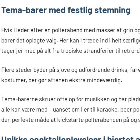
Tema-barer med festlig stemning
Hvis I leder efter en polterabend med masser af grin
barer det oplagte valg. Her kan I træde ind i helt særli
tager jer med på alt fra tropiske strandferier til retro-
Flere steder byder på sjove og udfordrende drinks, farv
kostumer, der gør aftenen ekstra mindeværdig.
Tema-barerne skruer ofte op for musikken og har plads t
alle kan være med – uanset om I er til karaoke, beer po
den perfekte måde at kickstarte polterabenden på og si
Unikke cocktailoplevelser i hjertet 