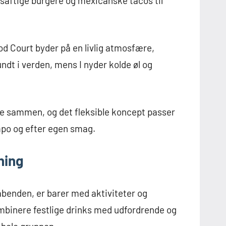
a saftige burgere og mexicanske tacos til
 Court byder på en livlig atmosfære,
ndt i verden, mens I nyder kolde øl og
ne sammen, og det fleksible koncept passer
empo og efter egen smag.
ning
erabenden, er barer med aktiviteter og
ombinere festlige drinks med udfordrende og