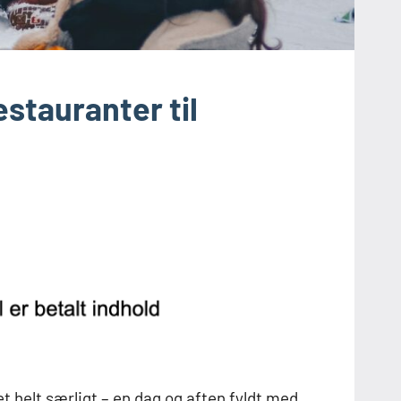
stauranter til
 helt særligt – en dag og aften fyldt med