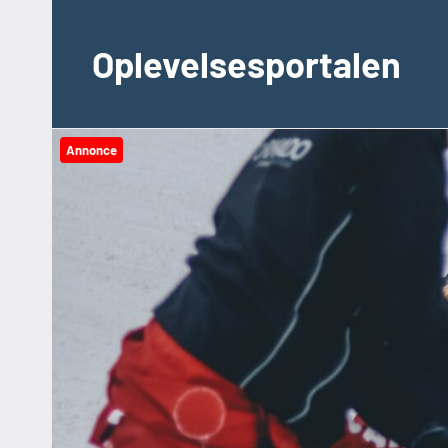
Videre
til
Oplevelsesportalen
indhold
Annonce