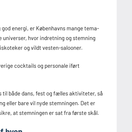
 og god energi, er Københavns mange tema-
ge universer, hvor indretning og stemning
diskoteker og vildt vesten-salooner.
erige cocktails og personale iført
il både dans, fest og fælles aktiviteter, så
ng eller bare vil nyde stemningen. Det er
kre, at stemningen er sat fra første skål.
af byen