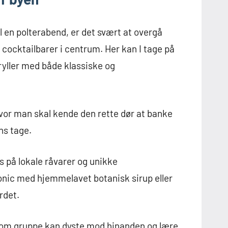
 en polterabend, er det svært at overgå
ocktailbarer i centrum. Her kan I tage på
tryller med både klassiske og
 hvor man skal kende den rette dør at banke
ns tage.
s på lokale råvarer og unikke
onic med hjemmelavet botanisk sirup eller
rdet.
 som gruppe kan dyste mod hinanden og lære