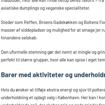
madboder, hvor alle kan finde netop deres favorit – fr
asiatiske dumplings og veganske specialiteter.
Steder som Reffen, Broens Gadekøkken og Boltens Food
masser af siddepladser og mulighed for at smage jer ru
hinandens selskab.
Den uformelle stemning gør det nemt at mingle og gri
perfekt til større grupper, hvor alle kan spise i eget t
Barer med aktiviteter og underhold
Hvis du ønsker at tilføje ekstra energi og sjov til polt
underholdning et oplagt valg i København. Her kan I k