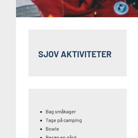
SJOV AKTIVITETER
Bag småkager
Tage på camping
Bowle
Besøg en gård