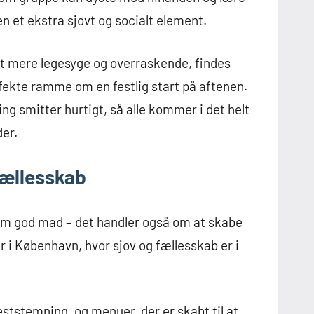
n et ekstra sjovt og socialt element.
det mere legesyge og overraskende, findes
fekte ramme om en festlig start på aftenen.
ng smitter hurtigt, så alle kommer i det helt
der.
fællesskab
 om god mad – det handler også om at skabe
 i København, hvor sjov og fællesskab er i
eststemning, og menuer, der er skabt til at