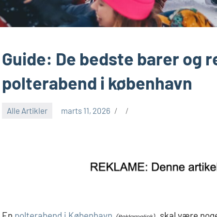
Guide: De bedste barer og re
polterabend i københavn
Alle Artikler
marts 11, 2026
En
polterabend i København
skal være noget