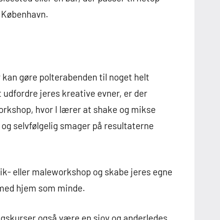
 i København.
kan gøre polterabenden til noget helt
at udfordre jeres kreative evner, er der
rkshop, hvor I lærer at shake og mikse
og selvfølgelig smager på resultaterne
amik- eller maleworkshop og skabe jeres egne
 med hjem som minde.
ngskurser også være en sjov og anderledes