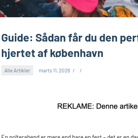
Guide: Sådan får du den per
hjertet af københavn
Alle Artikler
marts 11, 2026
En polterabend er mere end bare en fest – det er en da