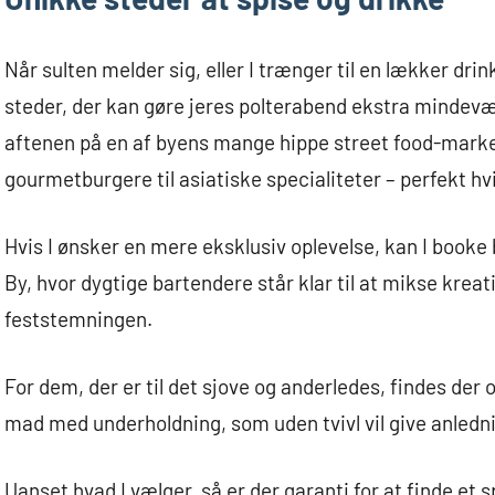
Når sulten melder sig, eller I trænger til en lækker dr
steder, der kan gøre jeres polterabend ekstra mindevæ
aftenen på en af byens mange hippe street food-marked
gourmetburgere til asiatiske specialiteter – perfekt hv
Hvis I ønsker en mere eksklusiv oplevelse, kan I booke b
By, hvor dygtige bartendere står klar til at mikse kreat
feststemningen.
For dem, der er til det sjove og anderledes, findes de
mad med underholdning, som uden tvivl vil give anledni
Uanset hvad I vælger, så er der garanti for at finde et s