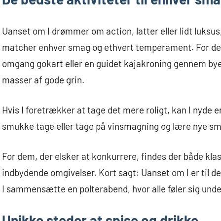
Uanset om I drømmer om action, latter eller lidt luksus
matcher enhver smag og ethvert temperament. For de e
omgang gokart eller en guidet kajakroning gennem byen
masser af gode grin.
Hvis I foretrækker at tage det mere roligt, kan I nyde 
smukke tage eller tage på vinsmagning og lære nye s
For dem, der elsker at konkurrere, findes der både klas
indbydende omgivelser. Kort sagt: Uanset om I er til det
I sammensætte en polterabend, hvor alle føler sig unde
Unikke steder at spise og drikke