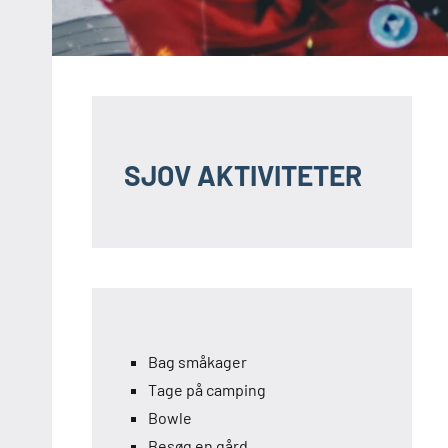
SJOV AKTIVITETER
Bag småkager
Tage på camping
Bowle
Besøg en gård