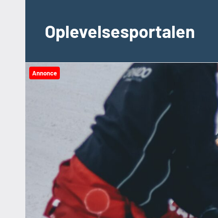
Videre
til
Oplevelsesportalen
indhold
Annonce