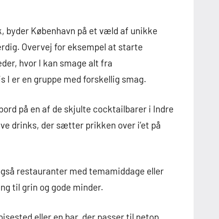
ink, byder København på et væld af unikke
rdig. Overvej for eksempel at starte
er, hvor I kan smage alt fra
is I er en gruppe med forskellig smag.
ord på en af de skjulte cocktailbarer i Indre
ive drinks, der sætter prikken over i’et på
r også restauranter med temamiddage eller
ng til grin og gode minder.
pisested eller en bar, der passer til netop