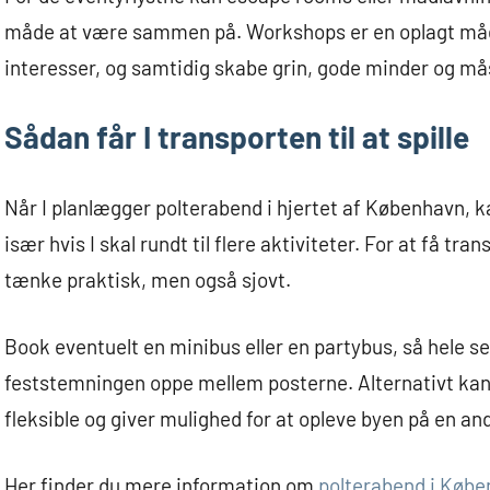
måde at være sammen på. Workshops er en oplagt måde
interesser, og samtidig skabe grin, gode minder og m
Sådan får I transporten til at spille
Når I planlægger polterabend i hjertet af København, ka
især hvis I skal rundt til flere aktiviteter. For at få tran
tænke praktisk, men også sjovt.
Book eventuelt en minibus eller en partybus, så hele s
feststemningen oppe mellem posterne. Alternativt kan I 
fleksible og giver mulighed for at opleve byen på en a
Her finder du mere information om
polterabend i Køb