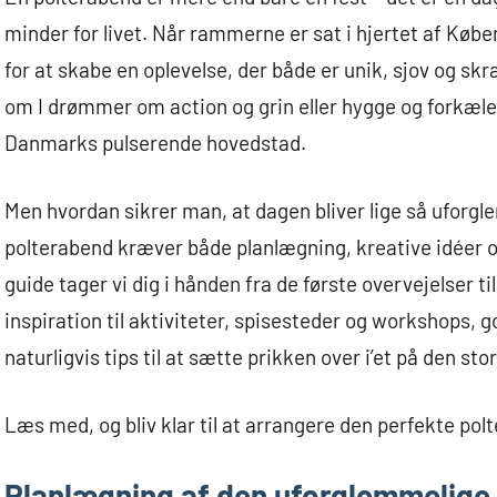
minder for livet. Når rammerne er sat i hjertet af Køb
for at skabe en oplevelse, der både er unik, sjov og s
om I drømmer om action og grin eller hygge og forkælel
Danmarks pulserende hovedstad.
Men hvordan sikrer man, at dagen bliver lige så uforg
polterabend kræver både planlægning, kreative idéer og
guide tager vi dig i hånden fra de første overvejelser til
inspiration til aktiviteter, spisesteder og workshops, go
naturligvis tips til at sætte prikken over i’et på den sto
Læs med, og bliv klar til at arrangere den perfekte pol
Planlægning af den uforglemmelige