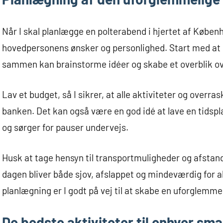
Når I skal planlægge en polterabend i hjertet af Københ
hovedpersonens ønsker og personlighed. Start med at s
sammen kan brainstorme idéer og skabe et overblik o
Lav et budget, så I sikrer, at alle aktiviteter og overr
banken. Det kan også være en god idé at lave en tidsplan
og sørger for pauser undervejs.
Husk at tage hensyn til transportmuligheder og afstand
dagen bliver både sjov, afslappet og mindeværdig for 
planlægning er I godt på vej til at skabe en uforglemme
De bedste aktiviteter til enhver sm