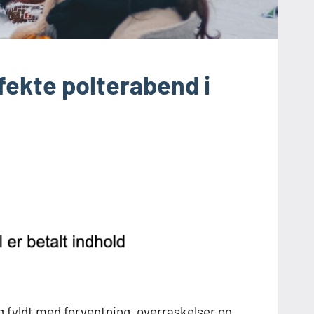
fekte polterabend i
g fyldt med forventning, overraskelser og