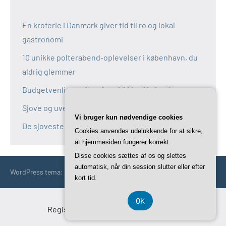
En kroferie i Danmark giver tid til ro og lokal
gastronomi
10 unikke polterabend-oplevelser i københavn, du
aldrig glemmer
Budgetvenlige polterabend-idéer i københavn
Sjove og uventede polterabend-idéer i københavn
Vi bruger kun nødvendige cookies
De sjoveste aktiviteter til polterabend i københavn
Cookies anvendes udelukkende for at sikre,
at hjemmesiden fungerer korrekt.
Disse cookies sættes af os og slettes
automatisk, når din session slutter eller efter
WordPress tema: Occasio by ThemeZee.
kort tid.
OK
Registreringsnummer DK-37 40 77 39