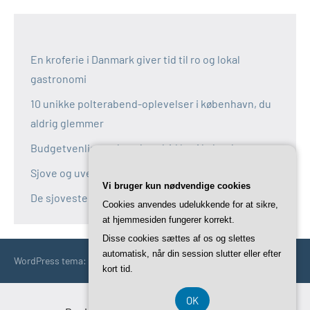
En kroferie i Danmark giver tid til ro og lokal
gastronomi
10 unikke polterabend-oplevelser i københavn, du
aldrig glemmer
Budgetvenlige polterabend-idéer i københavn
Sjove og uventede polterabend-idéer i københavn
Vi bruger kun nødvendige cookies
De sjoveste aktiviteter til polterabend i københavn
Cookies anvendes udelukkende for at sikre,
at hjemmesiden fungerer korrekt.
Disse cookies sættes af os og slettes
automatisk, når din session slutter eller efter
WordPress tema: Occasio by ThemeZee.
kort tid.
OK