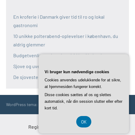
En kroferie i Danmark giver tid til ro og lokal
gastronomi
10 unikke polterabend-oplevelser i københavn, du
aldrig glemmer
Budgetvenlige polterabend-idéer i københavn
Sjove og uventede polterabend-idéer i københavn
Vi bruger kun nødvendige cookies
De sjoveste aktiviteter til polterabend i københavn
Cookies anvendes udelukkende for at sikre,
at hjemmesiden fungerer korrekt.
Disse cookies sættes af os og slettes
automatisk, når din session slutter eller efter
WordPress tema: Occasio by ThemeZee.
kort tid.
OK
Registreringsnummer DK-37 40 77 39