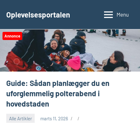
Videre
til
Oplevelsesportalen
Menu
indhold
Annonce
Guide: Sådan planlægger du en
uforglemmelig polterabend i
hovedstaden
Alle Artikler
marts 11, 2026