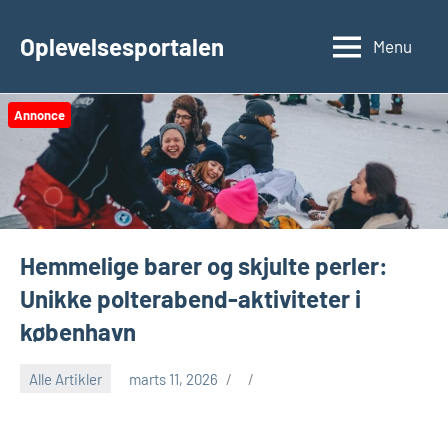
Videre
til
Oplevelsesportalen
Menu
indhold
Annonce
Hemmelige barer og skjulte perler:
Unikke polterabend-aktiviteter i
københavn
Alle Artikler
marts 11, 2026