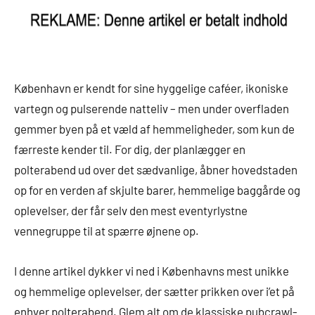
København er kendt for sine hyggelige caféer, ikoniske
vartegn og pulserende natteliv – men under overfladen
gemmer byen på et væld af hemmeligheder, som kun de
færreste kender til. For dig, der planlægger en
polterabend ud over det sædvanlige, åbner hovedstaden
op for en verden af skjulte barer, hemmelige baggårde og
oplevelser, der får selv den mest eventyrlystne
vennegruppe til at spærre øjnene op.
I denne artikel dykker vi ned i Københavns mest unikke
og hemmelige oplevelser, der sætter prikken over i’et på
enhver polterabend. Glem alt om de klassiske pubcrawl-