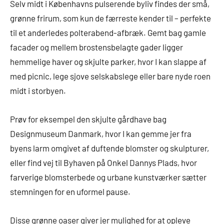
Selv midt i Københavns pulserende byliv findes der små,
grønne frirum, som kun de færreste kender til – perfekte
til et anderledes polterabend-afbræk. Gemt bag gamle
facader og mellem brostensbelagte gader ligger
hemmelige haver og skjulte parker, hvor I kan slappe af
med picnic, lege sjove selskabslege eller bare nyde roen
midt i storbyen.
Prøv for eksempel den skjulte gårdhave bag
Designmuseum Danmark, hvor I kan gemme jer fra
byens larm omgivet af duftende blomster og skulpturer,
eller find vej til Byhaven på Onkel Dannys Plads, hvor
farverige blomsterbede og urbane kunstværker sætter
stemningen for en uformel pause.
Disse grønne oaser giver jer mulighed for at opleve