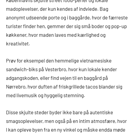
Københavns skjulte street food-perler og lokale
madoplevelser, der kun kendes af indviede. Bag
anonymt udseende porte og i baggårde, hvor de færreste
turister finder hen, gemmer der sig små boder og pop-up
køkkener, hvor maden laves med kærlighed og
kreativitet.
Prøv for eksempel den hemmelige vietnamesiske
sandwich-biks på Vesterbro, hvor kun lokale kender
adgangskoden, eller find vejen til en baggård på
Nørrebro, hvor duften af friskgrillede tacos blander sig
med livemusik og hyggelig stemning.
Disse skjulte steder byder ikke bare på autentiske
smagsoplevelser, men også på en intim atmosfære, hvor
I kan opleve byen fra en ny vinkel og måske endda møde