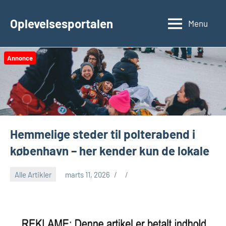
Videre
til
Oplevelsesportalen
Menu
indhold
Annonce
Hemmelige steder til polterabend i
københavn – her kender kun de lokale
Alle Artikler
marts 11, 2026