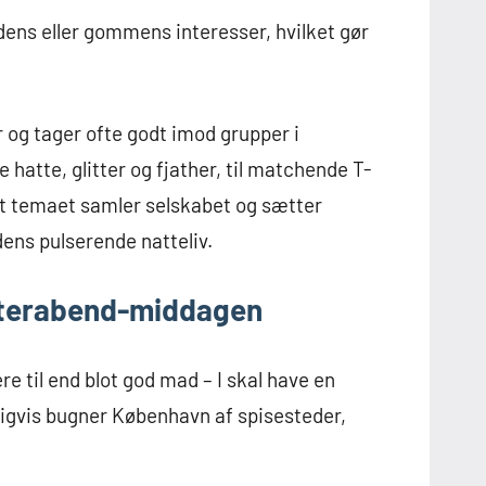
ens eller gommens interesser, hvilket gør
 og tager ofte godt imod grupper i
e hatte, glitter og fjather, til matchende T-
 at temaet samler selskabet og sætter
ens pulserende natteliv.
lterabend-middagen
 til end blot god mad – I skal have en
ldigvis bugner København af spisesteder,