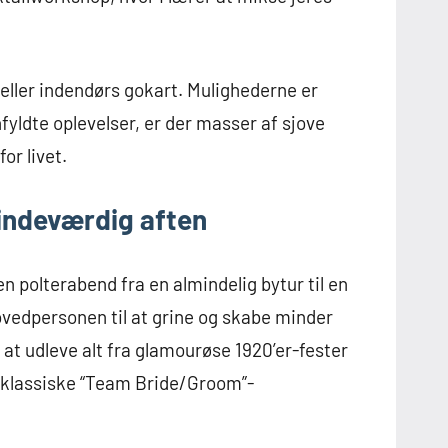
g eller indendørs gokart. Mulighederne er
nfyldte oplevelser, er der masser af sjove
or livet.
indeværdig aften
 polterabend fra en almindelig bytur til en
ovedpersonen til at grine og skabe minder
r at udleve alt fra glamourøse 1920’er-fester
er klassiske “Team Bride/Groom”-