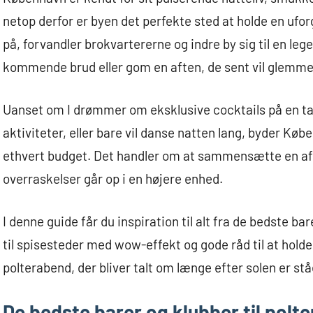
netop derfor er byen det perfekte sted at holde en uf
på, forvandler brokvartererne og indre by sig til en lege
kommende brud eller gom en aften, de sent vil glemme
Uanset om I drømmer om eksklusive cocktails på en ta
aktiviteter, eller bare vil danse natten lang, byder K
ethvert budget. Det handler om at sammensætte en af
overraskelser går op i en højere enhed.
I denne guide får du inspiration til alt fra de bedste b
til spisesteder med wow-effekt og gode råd til at holde
polterabend, der bliver talt om længe efter solen er st
De bedste barer og klubber til polt