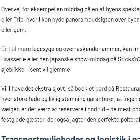
Overvej for eksempel en middag på en af byens spekt
eller Trio, hvor I kan nyde panoramaudsigten over bye
eller gom.
Er I til mere legesyge og overraskende rammer, kan 
Brasserie eller den japanske show-middag på Sticks’n’
øjeblikke, I sent vil glemme.
Vil I have det ekstra sjovt, så book et bord på Restau
hvor store fade og livlig stemning garanterer, at ingen g
vælger, er det værd at reservere i god tid – de mest pop
festglade gæster, der også jagter den perfekte polt
Transportmuligheder og logistik i na