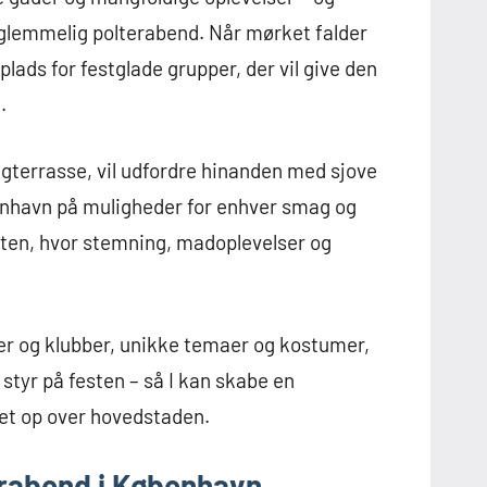
orglemmelig polterabend. Når mørket falder
plads for festglade grupper, der vil give den
.
gterrasse, vil udfordre hinanden med sjove
øbenhavn på muligheder for enhver smag og
ten, hvor stemning, madoplevelser og
arer og klubber, unikke temaer og kostumer,
 styr på festen – så I kan skabe en
ået op over hovedstaden.
erabend i København