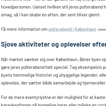
hovedpersonen. Uanset hvilken stil jeres polterabend 
smag, så I kan skabe en aften, der sent bliver glemt.
Få mere information om
polterabend i København
Sjove aktiviteter og oplevelser eft
Når mørket sænker sig over København, åbner byen op f
gøre jeres polterabend helt speciel. Tag eksempelvis p
byens hemmelige historier og uhyggelige legender, el
oplevelse, der sætter både samarbejde og hjerneceller
For de mere eventyrlystne er der mulighed for at kaste 
karaokeaftener på hyggelige barer eller måske en cock