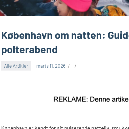
København om natten: Guide
polterabend
Alle Artikler
marts 11, 2026
København er kendt for sit pulserende natteliv, smukk