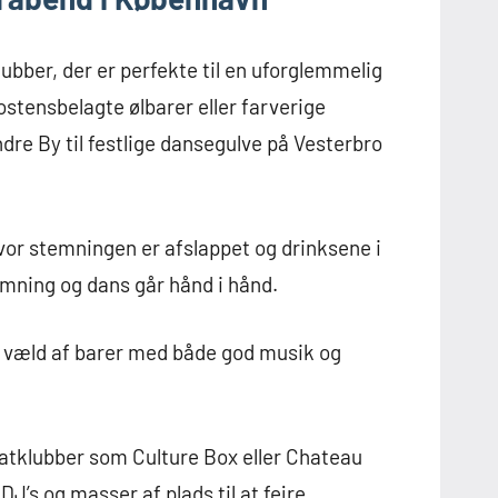
ubber, der er perfekte til en uforglemmelig
ostensbelagte ølbarer eller farverige
Indre By til festlige dansegulve på Vesterbro
vor stemningen er afslappet og drinksene i
emning og dans går hånd i hånd.
et væld af barer med både god musik og
 natklubber som Culture Box eller Chateau
 DJ’s og masser af plads til at fejre