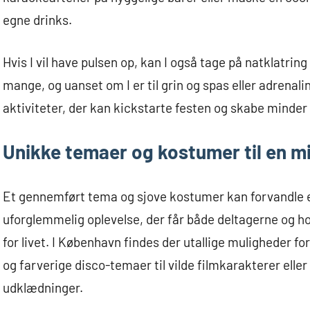
egne drinks.
Hvis I vil have pulsen op, kan I også tage på natklatrin
mange, og uanset om I er til grin og spas eller adrenali
aktiviteter, der kan kickstarte festen og skabe minder f
Unikke temaer og kostumer til en m
Et gennemført tema og sjove kostumer kan forvandle en
uforglemmelig oplevelse, der får både deltagerne og h
for livet. I København findes der utallige muligheder fo
og farverige disco-temaer til vilde filmkarakterer ell
udklædninger.