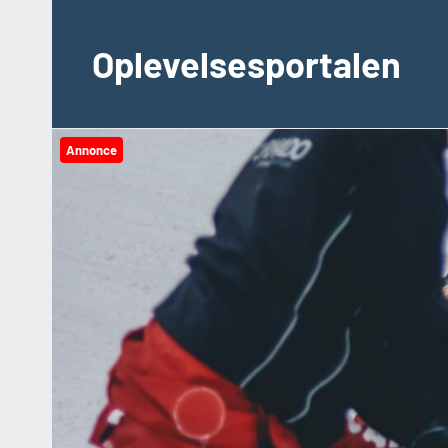
Videre
til
Oplevelsesportalen
indhold
Annonce