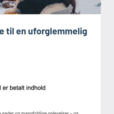
 til en uforglemmelig
e gader og mangfoldige oplevelser – og