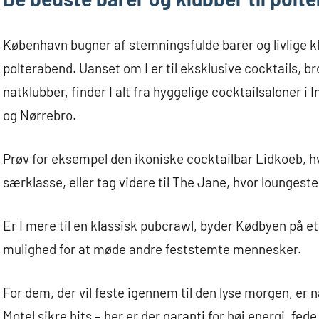
København bugner af stemningsfulde barer og livlige kl
polterabend. Uanset om I er til eksklusive cocktails, br
natklubber, finder I alt fra hyggelige cocktailsaloner i 
og Nørrebro.
Prøv for eksempel den ikoniske cocktailbar Lidkoeb, h
særklasse, eller tag videre til The Jane, hvor loungest
Er I mere til en klassisk pubcrawl, byder Kødbyen på 
mulighed for at møde andre feststemte mennesker.
For dem, der vil feste igennem til den lyse morgen, er
Motel sikre hits – her er der garanti for høj energi, fede