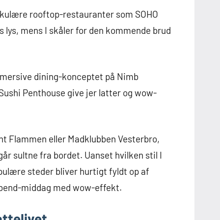
akulære rooftop-restauranter som SOHO
ns lys, mens I skåler for den kommende brud
immersive dining-konceptet på Nimb
Sushi Penthouse give jer latter og wow-
rant Flammen eller Madklubben Vesterbro,
år sultne fra bordet. Uanset hvilken stil I
ulære steder bliver hurtigt fyldt op af
erabend-middag med wow-effekt.
ttelivet