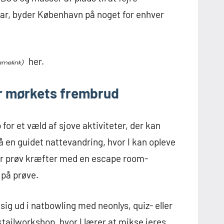
har, byder København på noget for enhver
her.
er mørkets frembrud
or et væld af sjove aktiviteter, der kan
å en guidet nattevandring, hvor I kan opleve
ler prøv kræfter med en escape room-
 på prøve.
sig ud i natbowling med neonlys, quiz- eller
tailworkshop, hvor I lærer at mikse jeres