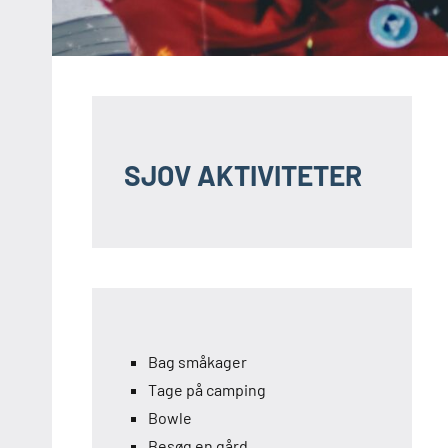
SJOV AKTIVITETER
Bag småkager
Tage på camping
Bowle
Besøg en gård