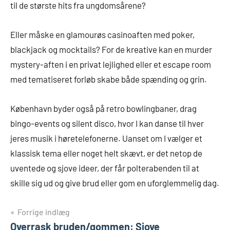
til de største hits fra ungdomsårene?
Eller måske en glamourøs casinoaften med poker,
blackjack og mocktails? For de kreative kan en murder
mystery-aften i en privat lejlighed eller et escape room
med tematiseret forløb skabe både spænding og grin.
København byder også på retro bowlingbaner, drag
bingo-events og silent disco, hvor I kan danse til hver
jeres musik i høretelefonerne. Uanset om I vælger et
klassisk tema eller noget helt skævt, er det netop de
uventede og sjove ideer, der får polterabenden til at
skille sig ud og give brud eller gom en uforglemmelig dag.
Indlægsnavigation
Forrige indlæg
Overrask bruden/gommen: Sjove