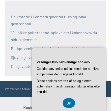
En kroferie i Danmark giver tid til ro og lokal
gastronomi
10 unikke polterabend-oplevelser i københavn, du
aldrig glemmer
Budgetvenlige polterabend-idéer i københavn
Sjove og uventede polterabend-idéer i københavn
Vi bruger kun nødvendige cookies
De sjoveste aktiviteter til polterabend i københavn
Cookies anvendes udelukkende for at sikre,
at hjemmesiden fungerer korrekt.
Disse cookies sættes af os og slettes
automatisk, når din session slutter eller efter
WordPress tema: Occasio by ThemeZee.
kort tid.
OK
Registreringsnummer DK-37 40 77 39