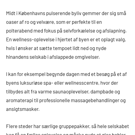
Midt i Københavns pulserende byliv gemmer der sig små
oaser af ro og velvære, som er perfekte til en
polterabend med fokus på selvforkælelse og afslapning.
En wellness-oplevelse i hjertet af byen er et oplagt valg,
hvis I ønsker at sætte tempoet lidt ned og nyde
hinandens selskab i afslappede omgivelser.
I kan for eksempel begynde dagen med et besøg på et af
byens luksuriøse spa- eller wellnesscentre, hvor der
tilbydes alt fra varme saunaoplevelser, dampbade og
aromaterapi til professionelle massagebehandlinger og
ansigtsmasker.
Flere steder har særlige gruppepakker, så hele selskabet
kan få en fælles oplevelse og måske nyde et glas bobler