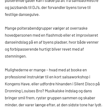
pulserende gader kan I støde på alt fra sambaorkestre
og jazzbands til DJ’s, der forvandler byens torve til
festlige dansegulve.
Mange polterabendgrupper vælger at overraske
hovedpersonen med en flashmob eller et improviseret
danseindslag på en af byens pladser, hvor både venner
og forbipasserende hurtigt bliver revet med af
stemningen.
Mulighederne er mange – hvad med at booke en
professionel instruktør til en kort salsaworkshop i
Kongens Have, eller udfordre hinanden i Silent Disco på
Dronning Louises Bro? Musikalske indslag og dans
bringer smil frem, ryster gruppen sammen og skaber
minder, der varer længe efter, at den sidste tone har lydt.