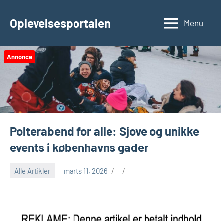
Videre
til
Oplevelsesportalen
Menu
indhold
Annonce
Polterabend for alle: Sjove og unikke
events i københavns gader
Alle Artikler
marts 11, 2026