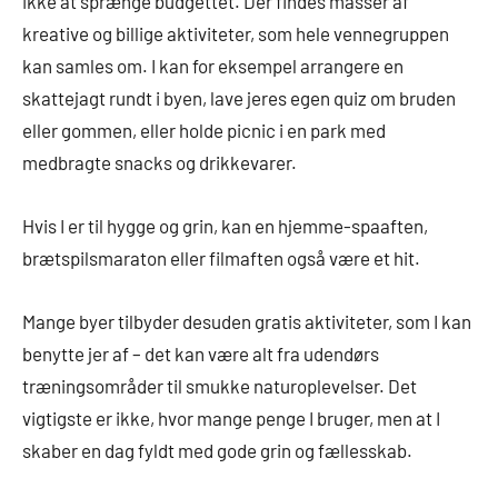
ikke at sprænge budgettet. Der findes masser af
kreative og billige aktiviteter, som hele vennegruppen
kan samles om. I kan for eksempel arrangere en
skattejagt rundt i byen, lave jeres egen quiz om bruden
eller gommen, eller holde picnic i en park med
medbragte snacks og drikkevarer.
Hvis I er til hygge og grin, kan en hjemme-spaaften,
brætspilsmaraton eller filmaften også være et hit.
Mange byer tilbyder desuden gratis aktiviteter, som I kan
benytte jer af – det kan være alt fra udendørs
træningsområder til smukke naturoplevelser. Det
vigtigste er ikke, hvor mange penge I bruger, men at I
skaber en dag fyldt med gode grin og fællesskab.