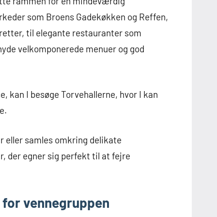
ætte rammen for en mindeværdig
arkeder som Broens Gadekøkken og Reffen,
retter, til elegante restauranter som
n nyde velkomponerede menuer og god
, kan I besøge Torvehallerne, hvor I kan
e.
r eller samles omkring delikate
der egner sig perfekt til at fejre
 for vennegruppen