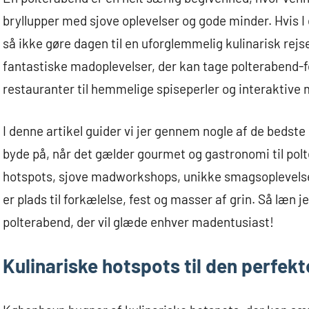
bryllupper med sjove oplevelser og gode minder. Hvis 
så ikke gøre dagen til en uforglemmelig kulinarisk r
fantastiske madoplevelser, der kan tage polterabend-fej
restauranter til hemmelige spiseperler og interaktive 
I denne artikel guider vi jer gennem nogle af de bedste
byde på, når det gælder gourmet og gastronomi til pol
hotspots, sjove madworkshops, unikke smagsoplevelse
er plads til forkælelse, fest og masser af grin. Så læn jer
polterabend, der vil glæde enhver madentusiast!
Kulinariske hotspots til den perfek