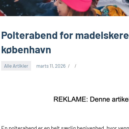
Polterabend for madelskere
københavn
Alle Artikler
marts 11, 2026
En polterabend er en helt særlig begivenhed, hvor ven