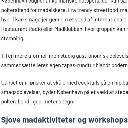
København bugner af kulinariske hotspots, der kan s
polterabend for madelskere. Fra trendy streetfood-m
hvor I kan smage jer gennem et væld af internationale 
Restaurant Radio eller Madklubben, hvor gruppen ka
stemning.
Til en mere uformel, men stadig gastronomisk oplevelse
sammensætte jeres egen tapas-rundtur blandt bodern
Uanset om I ønsker at skåle med cocktails på en hip ba
smagsoplevelser, byder København på et væld af steder, 
polterabend i gourmetens tegn.
Sjove madaktiviteter og workshops