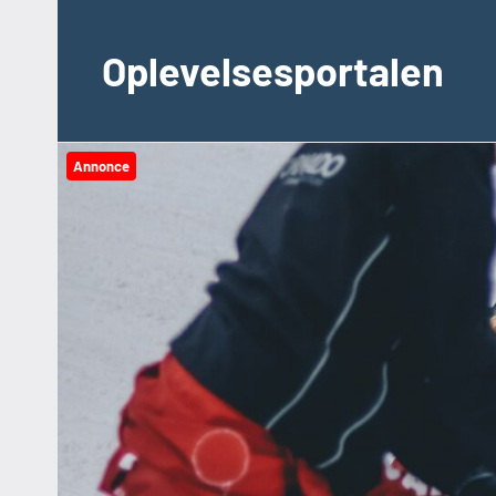
Videre
til
Oplevelsesportalen
indhold
Annonce