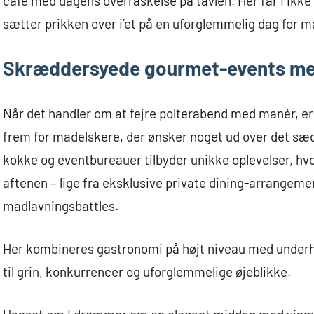
café med dagens overraskelse på tavlen. Her får I ikke
sætter prikken over i’et på en uforglemmelig dag for m
Skræddersyede gourmet-events med 
Når det handler om at fejre polterabend med manér, 
frem for madelskere, der ønsker noget ud over det s
kokke og eventbureauer tilbyder unikke oplevelser, h
aftenen – lige fra eksklusive private dining-arrangeme
madlavningsbattles.
Her kombineres gastronomi på højt niveau med underho
til grin, konkurrencer og uforglemmelige øjeblikke.