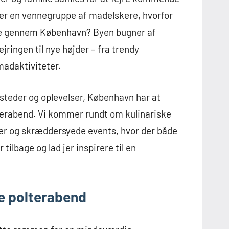
I er en vennegruppe af madelskere, hvorfor
ejse gennem København? Byen bugner af
ringen til nye højder – fra trendy
madaktiviteter.
 steder og oplevelser, København har at
terabend. Vi kommer rundt om kulinariske
r og skræddersyede events, hvor der både
 tilbage og lad jer inspirere til en
te polterabend