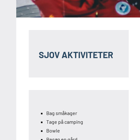
SJOV AKTIVITETER
Bag småkager
Tage på camping
Bowle
Besøg en gård