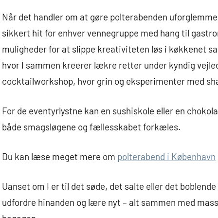
Når det handler om at gøre polterabenden uforglemmel
sikkert hit for enhver vennegruppe med hang til gastro
muligheder for at slippe kreativiteten løs i køkkenet s
hvor I sammen kreerer lækre retter under kyndig vejledni
cocktailworkshop, hvor grin og eksperimenter med sha
For de eventyrlystne kan en sushiskole eller en choko
både smagsløgene og fællesskabet forkæles.
Du kan læse meget mere om
polterabend i København
Uanset om I er til det søde, det salte eller det boblende
udfordre hinanden og lære nyt – alt sammen med masse