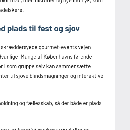
 blot mad, men historier og nye indtryk, som
adelskere.
plads til fest og sjov
er skræddersyede gourmet-events vejen
ædvanlige. Mange af Københavns førende
vor I som gruppe selv kan sammensætte
nter til sjove blindsmagninger og interaktive
ldning og fællesskab, så der både er plads