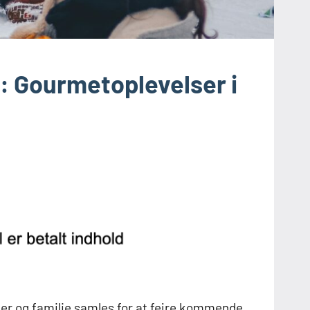
: Gourmetoplevelser i
ner og familie samles for at fejre kommende