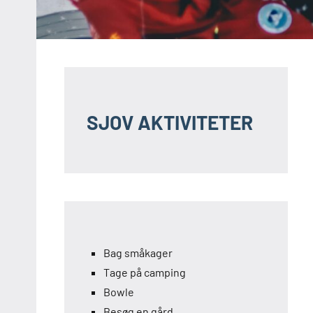
SJOV AKTIVITETER
Bag småkager
Tage på camping
Bowle
Besøg en gård