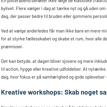
En polterabend behøver ikke følge de klassiske tradit
bylivet. Flere vælger i dag at tænke nyt og gå uden om 
dag, der passer bedre til bruden eller gommens personl
Ved at vælge anderledes får man ikke bare en mere m
for at styrke fællesskabet og skabe et rum, hvor alle
præmisser.
Det kan betyde, at dagen bliver sjovere og mere inklu
til action, hygge eller kreative udfoldelser. At nytænk
dag, hvor fokus er på samhørighed og gode oplevelser – 
Kreative workshops: Skab noget 