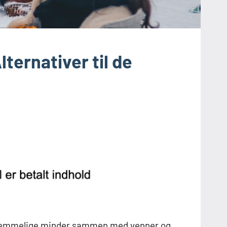
ternativer til de
rglemmelige minder sammen med venner og