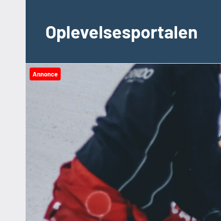
Videre
til
Oplevelsesportalen
indhold
Annonce