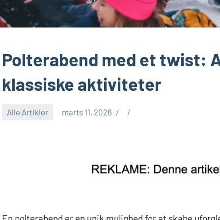
Polterabend med et twist: Al
klassiske aktiviteter
Alle Artikler
marts 11, 2026
En polterabend er en unik mulighed for at skabe ufo