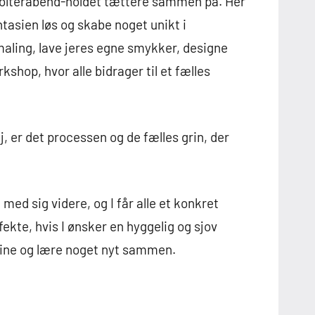
polterabend-holdet tættere sammen på. Her
tasien løs og skabe noget unikt i
maling, lave jeres egne smykker, designe
shop, hvor alle bidrager til et fælles
j, er det processen og de fælles grin, der
d sig videre, og I får alle et konkret
kte, hvis I ønsker en hyggelig og sjov
grine og lære noget nyt sammen.