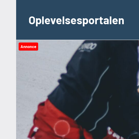
Videre
til
Oplevelsesportalen
indhold
Annonce