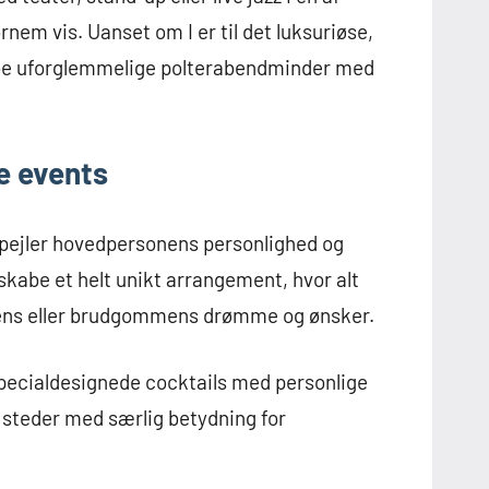
em vis. Uanset om I er til det luksuriøse,
kabe uforglemmelige polterabendminder med
e events
spejler hovedpersonens personlighed og
skabe et helt unikt arrangement, hvor alt
rudens eller brudgommens drømme og ønsker.
specialdesignede cocktails med personlige
il steder med særlig betydning for