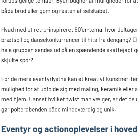
forudsigelige temaer. Byen bugner af muligheder for a
både brud eller gom og resten af selskabet.
Hvad med et retro-inspireret 90’er-tema, hvor deltage
brætspil og dansekonkurrencer til hits fra dengang? 
hele gruppen sendes ud på en spændende skattejagt ge
skjulte spor?
For de mere eventyrlystne kan et kreativt kunstner-te
mulighed for at udfolde sig med maling, keramik eller s
med hjem. Uanset hvilket twist man vælger, er det de u
gør polterabenden både mindeværdig og unik.
Eventyr og actionoplevelser i hove