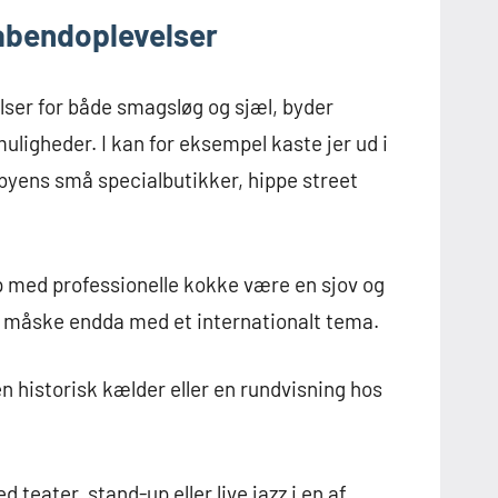
rabendoplevelser
lser for både smagsløg og sjæl, byder
ligheder. I kan for eksempel kaste jer ud i
byens små specialbutikker, hippe street
p med professionelle kokke være en sjov og
 – måske endda med et internationalt tema.
en historisk kælder eller en rundvisning hos
teater, stand-up eller live jazz i en af