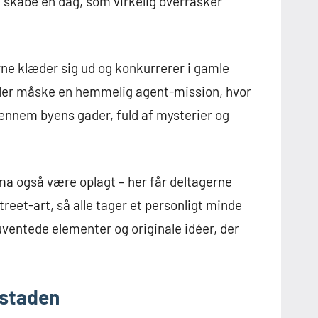
t skabe en dag, som virkelig overrasker
rne klæder sig ud og konkurrerer i gamle
Eller måske en hemmelig agent-mission, hvor
nnem byens gader, fuld af mysterier og
ma også være oplagt – her får deltagerne
treet-art, så alle tager et personligt minde
ventede elementer og originale idéer, der
dstaden