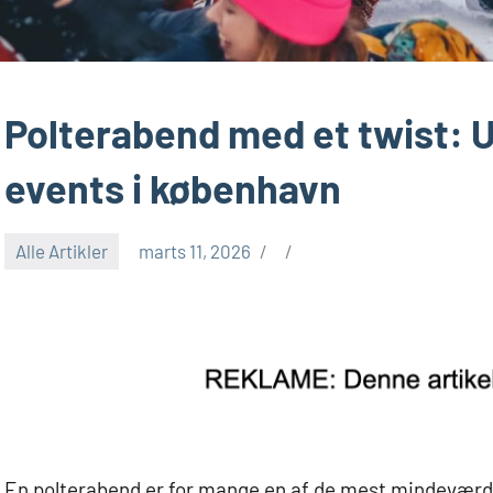
Polterabend med et twist: 
events i københavn
Alle Artikler
marts 11, 2026
En polterabend er for mange en af de mest mindeværdi