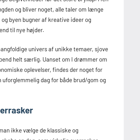
ngden og bliver noget, alle taler om længe
og byen bugner af kreative ideer og
nd til nye højder.
mangfoldige univers af unikke temaer, sjove
rabend helt særlig. Uanset om I drømmer om
ronomiske oplevelser, findes der noget for
en uforglemmelig dag for både brud/gom og
verrasker
man ikke vælge de klassiske og