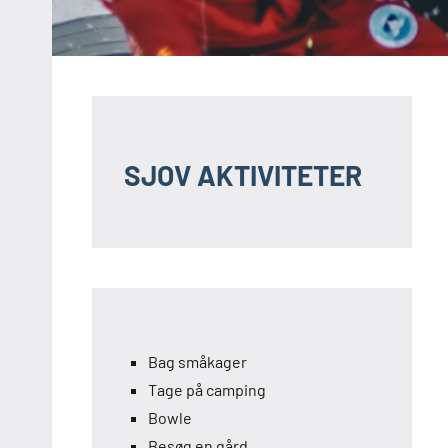
SJOV AKTIVITETER
Bag småkager
Tage på camping
Bowle
Besøg en gård