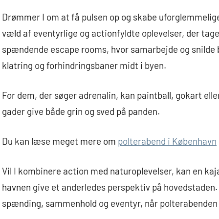
Drømmer I om at få pulsen op og skabe uforglemmeli
væld af eventyrlige og actionfyldte oplevelser, der tager
spændende escape rooms, hvor samarbejde og snilde bl
klatring og forhindringsbaner midt i byen.
For dem, der søger adrenalin, kan paintball, gokart 
gader give både grin og sved på panden.
Du kan læse meget mere om
polterabend i København
Vil I kombinere action med naturoplevelser, kan en kaj
havnen give et anderledes perspektiv på hovedstaden. U
spænding, sammenhold og eventyr, når polterabenden f