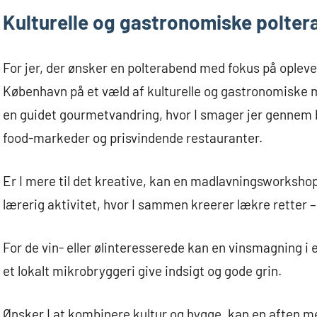
Kulturelle og gastronomiske polte
For jer, der ønsker en polterabend med fokus på opleve
København på et væld af kulturelle og gastronomiske mu
en guidet gourmetvandring, hvor I smager jer gennem 
food-markeder og prisvindende restauranter.
Er I mere til det kreative, kan en madlavningsworksho
lærerig aktivitet, hvor I sammen kreerer lækre retter
For de vin- eller ølinteresserede kan en vinsmagning i 
et lokalt mikrobryggeri give indsigt og gode grin.
Ønsker I at kombinere kultur og hygge, kan en aften med 