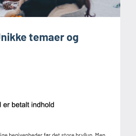
Unikke temaer og
ge begivenheder før det store bryllup. Men