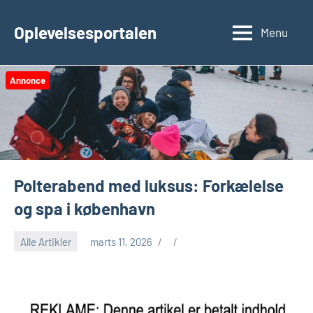
Videre
til
Oplevelsesportalen
Menu
indhold
Annonce
Polterabend med luksus: Forkælelse
og spa i københavn
Alle Artikler
marts 11, 2026